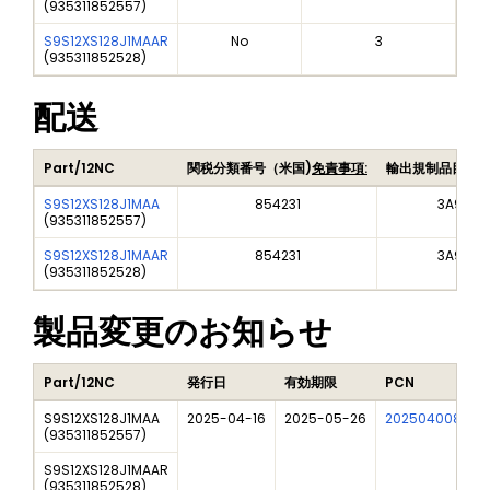
(
935311852557
)
S9S12XS128J1MAAR
No
3
(
935311852528
)
配送
Part/12NC
関税分類番号（米国)
免責事項:
輸出規制品目番
S9S12XS128J1MAA
854231
3A991A
(
935311852557
)
S9S12XS128J1MAAR
854231
3A991A
(
935311852528
)
製品変更のお知らせ
Part/12NC
発行日
有効期限
PCN
S9S12XS128J1MAA
2025-04-16
2025-05-26
202504008I
(
935311852557
)
S9S12XS128J1MAAR
(
935311852528
)