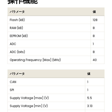
操作機能
パラメータ
値
Flash (kB)
128
RAM (kB)
8
EEPROM (kB)
8
ADC
1
ADC (bits)
8
Operating Frequency [Max] (MHz)
40
パラメータ
値
CAN
1
SPI
1
Supply Voltage [max] (V)
5.5
Supply Voltage [min] (V)
3.13