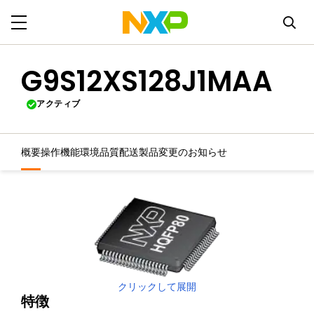
G9S12XS128J1MAA
アクティブ
概要
操作機能
環境
品質
配送
製品変更のお知らせ
クリックして展開
特徴