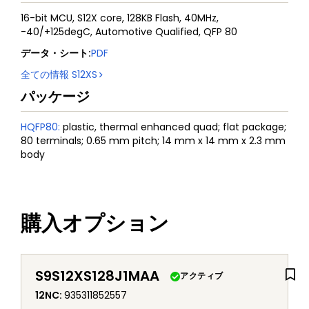
16-bit MCU, S12X core, 128KB Flash, 40MHz,
-40/+125degC, Automotive Qualified, QFP 80
データ・シート
:
PDF
全ての情報
S12XS
パッケージ
HQFP80
:
plastic, thermal enhanced quad; flat package;
80 terminals; 0.65 mm pitch; 14 mm x 14 mm x 2.3 mm
body
購入オプション
S9S12XS128J1MAA
アクティブ
12NC
:
935311852557