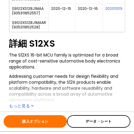
S9S12XS128J1MAA
2020-12-15
2020-12-16
202011011I
(
935311852557
)
S9S12XS128J1MAAR
(
935311852528
)
詳細
S12XS
The S12XS 16-bit MCU family is optimized for a broad
range of cost-sensitive automotive body electronics
applications.
Addressing customer needs for design flexibility and
platform compatibility, the S12X products enable
scalability, hardware and software reusability and
compatibility across a broad array of automotive
electronics platforms.
もっと見る
The S12XS automotive MCU family allows you to quickly
全ての情報
S12XS
react to market opportunities while reducing the cost
of migration if application requirements change during
購入オプション
データ・シート
your development cycle.