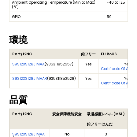
Ambient Operating Temperature (Min to Max)
-40 to 125
(℃)
GPIO
59
環境
Part/12NC
鉛フリー
EU RoHS
S9S12XS128J1MAA
(
935311852557
)
Yes
Yes
Certificate Of Anal
S9S12XS128J1MAAR
(
935311852528
)
Yes
Yes
Certificate Of Anal
品質
Part/12NC
安全保障機能安全
吸湿感度レベル (MSL)
Pea
鉛フリーはんだ
鉛
S9S12XS128J1MAA
No
3