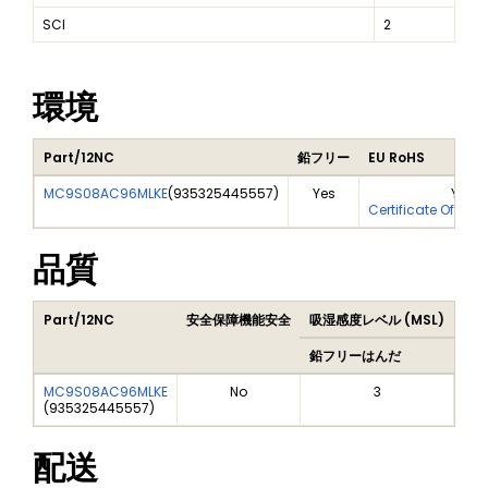
SCI
2
環境
Part/12NC
鉛フリー
EU RoHS
MC9S08AC96MLKE
(
935325445557
)
Yes
Yes
Certificate Of Ana
品質
Part/12NC
安全保障機能安全
吸湿感度レベル (MSL)
Pea
鉛フリーはんだ
鉛
MC9S08AC96MLKE
No
3
(
935325445557
)
配送