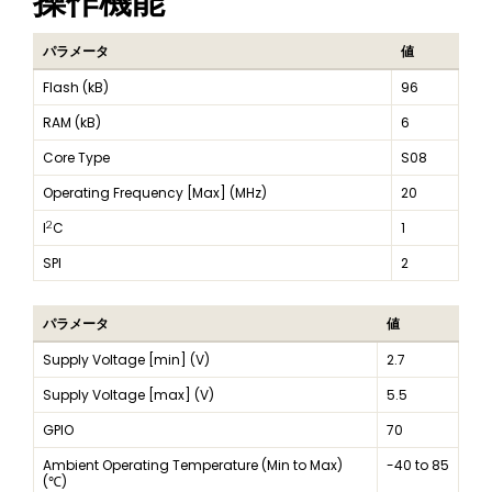
操作機能
パラメータ
値
Flash (kB)
96
RAM (kB)
6
Core Type
S08
Operating Frequency [Max] (MHz)
20
2
I
C
1
SPI
2
パラメータ
値
Supply Voltage [min] (V)
2.7
Supply Voltage [max] (V)
5.5
GPIO
70
Ambient Operating Temperature (Min to Max)
-40 to 85
(℃)