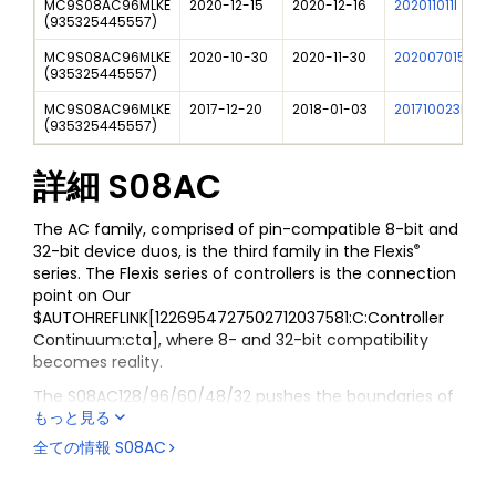
MC9S08AC96MLKE
2020-12-15
2020-12-16
202011011I
(
935325445557
)
MC9S08AC96MLKE
2020-10-30
2020-11-30
202007015I
(
935325445557
)
MC9S08AC96MLKE
2017-12-20
2018-01-03
201710023I
(
935325445557
)
詳細
S08AC
The AC family, comprised of pin-compatible 8-bit and
®
32-bit device duos, is the third family in the Flexis
series. The Flexis series of controllers is the connection
point on Our
$AUTOHREFLINK[1226954727502712037581:C:Controller
Continuum:cta], where 8- and 32-bit compatibility
becomes reality.
The S08AC128/96/60/48/32 pushes the boundaries of
もっと見る
the 8-bit architecture performance with 128 KB of
flash, three timer/pulse-width modulators (PWM), 16-
全ての情報
S08AC
channel, 10-bit analog-to-digital converter (ADC) and
up to 20 MHz in bus frequency. The 8-bit