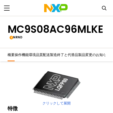
MC9S08AC96MLKE
NRND
概要
操作機能
環境
品質
配送
製造終了と代替品
製品変更のお知らせ
クリックして展開
特徴