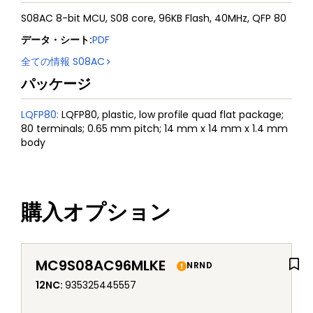
S08AC 8-bit MCU, S08 core, 96KB Flash, 40MHz, QFP 80
データ・シート
:
PDF
全ての情報
S08AC
パッケージ
LQFP80
:
LQFP80, plastic, low profile quad flat package;
80 terminals; 0.65 mm pitch; 14 mm x 14 mm x 1.4 mm
body
購入オプション
MC9S08AC96MLKE
NRND
12NC
:
935325445557