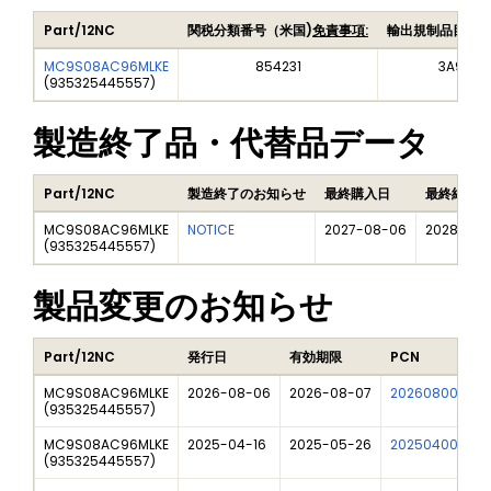
Part/12NC
関税分類番号（米国)
免責事項:
輸出規制品目番
MC9S08AC96MLKE
854231
3A991A
(
935325445557
)
製造終了品・代替品データ
Part/12NC
製造終了のお知らせ
最終購入日
最終納品日
MC9S08AC96MLKE
NOTICE
2027-08-06
2028-08
(
935325445557
)
製品変更のお知らせ
Part/12NC
発行日
有効期限
PCN
MC9S08AC96MLKE
2026-08-06
2026-08-07
202608007DN
(
935325445557
)
MC9S08AC96MLKE
2025-04-16
2025-05-26
202504007I
(
935325445557
)