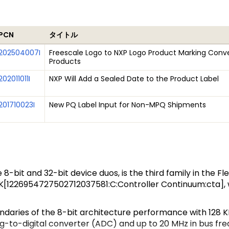
PCN
タイトル
202504007I
Freescale Logo to NXP Logo Product Marking Conve
Products
202011011I
NXP Will Add a Sealed Date to the Product Label
201710023I
New PQ Label Input for Non-MPQ Shipments
bit and 32-bit device duos, is the third family in the Fle
[1226954727502712037581:C:Controller Continuum:cta], 
ries of the 8-bit architecture performance with 128 KB 
g-to-digital converter (ADC) and up to 20 MHz in bus f