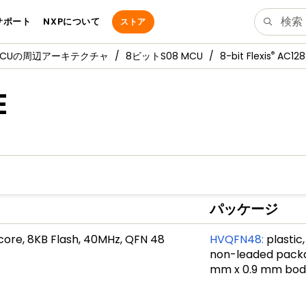
サポート
NXPについて
ストア
®
MCUの周辺アーキテクチャ
8ビットS08 MCU
8-bit Flexis
AC128
E
パッケージ
core, 8KB Flash, 40MHz, QFN 48
HVQFN48
:
plastic
non-leaded packag
mm x 0.9 mm bod