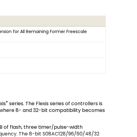
rsion for All Remaining Former Freescale
®
xis
series. The Flexis series of controllers is
where 8- and 32-bit compatibility becomes
of flash, three timer/pulse-width
requency. The 8-bit S08AC128/96/60/48/32