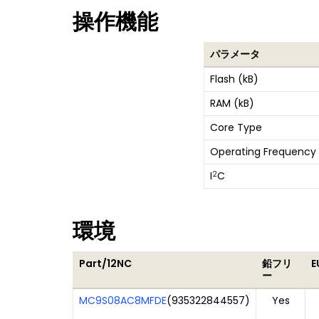
操作機能
パラメータ
Flash (kB)
RAM (kB)
Core Type
Operating Frequency
2
I
C
環境
Part/12NC
鉛フリ
E
ー
MC9S08AC8MFDE
(
935322844557
)
Yes