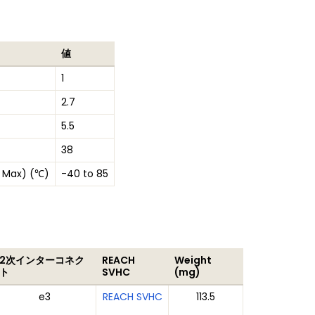
値
1
2.7
5.5
38
 Max) (℃)
-40 to 85
2次インターコネク
REACH
Weight
ト
SVHC
(mg)
e3
REACH SVHC
113.5