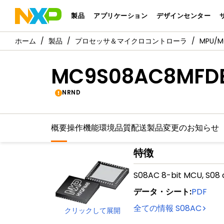
製品
アプリケーション
デザインセンター
製品
プロセッサ＆マイクロコントローラ
MPU/
MC9S08AC8MFD
NRND
概要
操作機能
環境
品質
配送
製品変更のお知らせ
特徴
S08AC 8-bit MCU, S08 
データ・シート
:
PDF
全ての情報
S08AC
クリックして展開