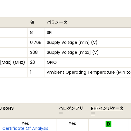
値
パラメータ
8
SPI
0.768
Supply Voltage [min] (V)
S08
Supply Voltage [max] (V)
 [Max] (MHz)
20
GPIO
1
Ambient Operating Temperature (Min to
U RoHS
ハロゲンフリ
RHFインジケータ
ー
ー
Yes
Yes
Certificate Of Analysis