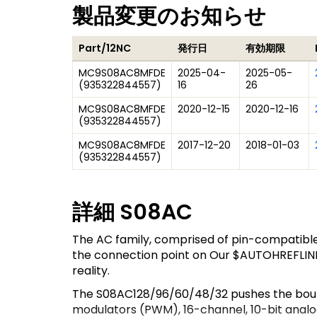
製品変更のお知らせ
Part/12NC
発行日
有効期限
MC9S08AC8MFDE
2025-04-
2025-05-
(
935322844557
)
16
26
MC9S08AC8MFDE
2020-12-15
2020-12-16
(
935322844557
)
MC9S08AC8MFDE
2017-12-20
2018-01-03
(
935322844557
)
詳細
S08AC
The AC family, comprised of pin-compatible 8-
the connection point on Our $AUTOHREFLINK
reality.
The S08AC128/96/60/48/32 pushes the bounda
modulators (PWM), 16-channel, 10-bit analo