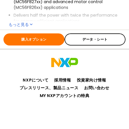
(MC56F827xx) and advanced motor control
(MC56F826xx) applications
Delivers half the power with twice the performance
for energy-efficient applications
もっと見る
Reduces costs through higher switching frequencies
全ての情報
MC56F82xxx
Increases system safety by restricting user code
購入オプション
データ・シート
from accessing key memory locations and
peripherals reserved for supervisor access
Enables compact PCB design for space-constrained
applications while still providing the precision and
control needed
NXPについて
採用情報
投資家向け情報
プレスリリース、製品ニュース
お問い合わせ
MY NXPアカウントの特典
プライバシー
ご利用規約
販売条件
アクセシビリティ
webサイトのフィードバック