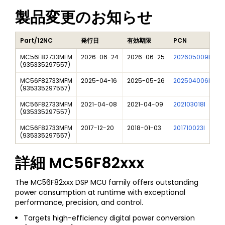
製品変更のお知らせ
Part/12NC
発行日
有効期限
PCN
タ
MC56F82733MFM
2026-06-24
2026-06-25
202605009I
Q
(
935335297557
)
MC56F82733MFM
2025-04-16
2025-05-26
202504006I
Fr
(
935335297557
)
MC56F82733MFM
2021-04-08
2021-04-09
202103018I
M
(
935335297557
)
MC56F82733MFM
2017-12-20
2018-01-03
201710023I
Ne
(
935335297557
)
詳細
MC56F82xxx
The MC56F82xxx DSP MCU family offers outstanding
power consumption at runtime with exceptional
performance, precision, and control.
Targets high-efficiency digital power conversion