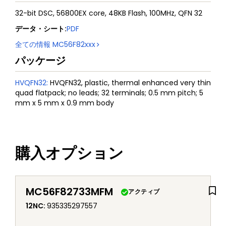
32-bit DSC, 56800EX core, 48KB Flash, 100MHz, QFN 32
データ・シート
:
PDF
全ての情報
MC56F82xxx
パッケージ
HVQFN32
:
HVQFN32, plastic, thermal enhanced very thin
quad flatpack; no leads; 32 terminals; 0.5 mm pitch; 5
mm x 5 mm x 0.9 mm body
購入オプション
MC56F82733MFM
アクティブ
12NC
:
935335297557