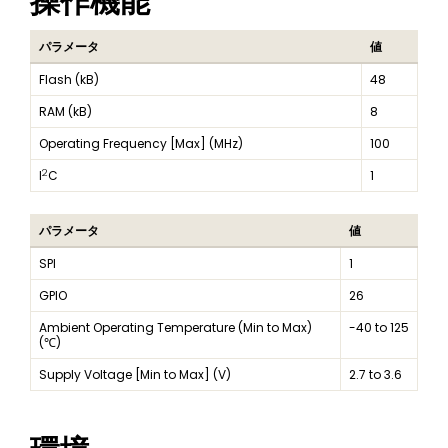
操作機能
パラメータ
値
Flash (kB)
48
RAM (kB)
8
Operating Frequency [Max] (MHz)
100
2
I
C
1
パラメータ
値
SPI
1
GPIO
26
Ambient Operating Temperature (Min to Max)
-40 to 125
(℃)
Supply Voltage [Min to Max] (V)
2.7 to 3.6