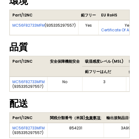
環境
Part/12NC
鉛フリー
EU RoHS
MC56F82733MFM
(
935335297557
)
Yes
Yes
Certificate Of Analy
品質
Part/12NC
安全保障機能安全
吸湿感度レベル (MSL)
Peak
鉛フリーはんだ
鉛フ
MC56F82733MFM
No
3
(
935335297557
)
配送
Part/12NC
関税分類番号（米国)
免責事項:
輸出規制品目番号
MC56F82733MFM
854231
3A991A2
(
935335297557
)