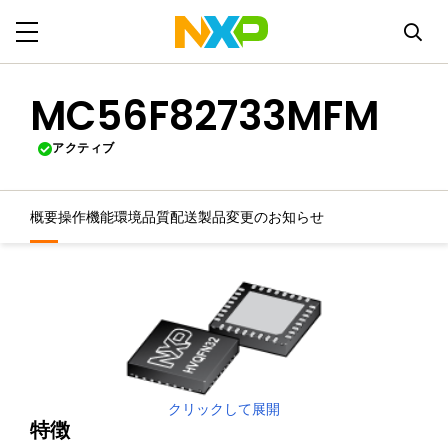
MC56F82733MFM
アクティブ
概要
操作機能
環境
品質
配送
製品変更のお知らせ
クリックして展開
特徴