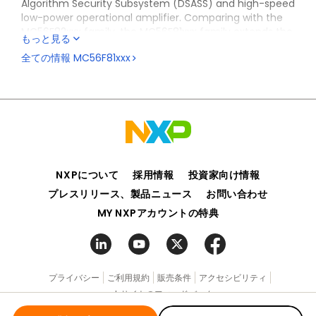
Algorithm Security Subsystem (DSASS) and high-speed
low-power operational amplifier. Comparing with the
MC56F82xxx family, the MC56F81xxx family extends the
もっと見る
memory to 128KB Flash, 20KB RAM and 64KB boot ROM.
全ての情報
MC56F81xxx
In addition, MC56F81xxx family has lots of feature
enhancements to the MC56F82xxx family include
enhanced DMA function (eDMA), configurable logic
Event Generator (EVTG), dual 1.6MSps 12-bit ADC and
full PMBus support. The MC56F81xxx family offers
extremely cost-effective solution for power
conversion and motor control applications.
For additional information and sample availability,
NXPについて
採用情報
投資家向け情報
®
contact your local
NXP
Sales Office
or
NXP Authorized
プレスリリース、製品ニュース
お問い合わせ
Distributor
.
MY NXPアカウントの特典
プライバシー
ご利用規約
販売条件
アクセシビリティ
webサイトのフィードバック