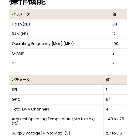
操作機能
パラメータ
値
Flash (kB)
64
RAM (kB)
12
Operating Frequency [Max] (MHz)
100
OPAMP
2
2
I
C
2
パラメータ
値
SPI
1
GPIO
54
Total DMA Channels
4
Ambient Operating Temperature (Min to Max)
-40 to 125
(℃)
Supply Voltage [Min to Max] (V)
2.7 to 3.6