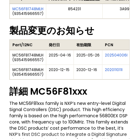
MC56F81748MLH
854231
3A991A2
(
935415966557
)
製品変更のお知らせ
Part/12NC
発行日
有効期限
PCN
タ
MC56F81748MLH
2025-04-16
2025-05-26
202504006I
Fre
(
935415966557
)
MC56F81748MLH
2020-12-15
2020-12-16
202011011I
NXP
(
935415966557
)
詳細
MC56F81xxx
The MC56F81xxx family is NXP’s new entry-level Digital
Signal Controllers (DSC) product. This high efficiency
family is based on the high performance 56800EX DSP
core, with frequency up to 100MHz. This family extends
the DSC products’ cost performance to the best, it’s
NXP’s first DSC product to integrate a Digital Signature