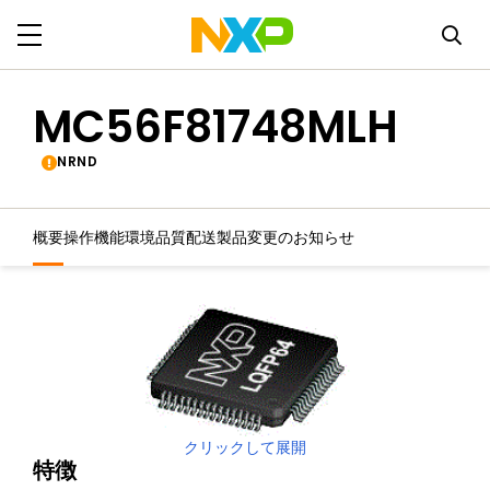
MC56F81748MLH
NRND
概要
操作機能
環境
品質
配送
製品変更のお知らせ
クリックして展開
特徴