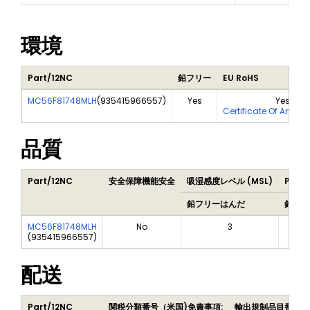
環境
Part/12NC
鉛フリー
EU RoHS
MC56F81748MLH
(
935415966557
)
Yes
Yes
Certificate Of Analys
品質
Part/12NC
安全保障機能安全
吸湿感度レベル (MSL)
Peak 
鉛フリーはんだ
鉛フリ
MC56F81748MLH
No
3
(
935415966557
)
配送
Part/12NC
関税分類番号（米国)
免責事項:
輸出規制品目番号（