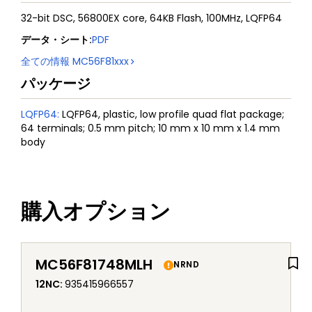
32-bit DSC, 56800EX core, 64KB Flash, 100MHz, LQFP64
データ・シート
:
PDF
全ての情報
MC56F81xxx
パッケージ
LQFP64
:
LQFP64, plastic, low profile quad flat package;
64 terminals; 0.5 mm pitch; 10 mm x 10 mm x 1.4 mm
body
購入オプション
MC56F81748MLH
NRND
12NC
:
935415966557