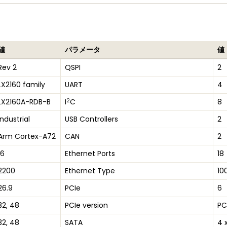
値
パラメータ
値
Rev 2
QSPI
2
LX2160 family
UART
4
2
LX2160A-RDB-B
I
C
8
Industrial
USB Controllers
2
Arm Cortex-A72
CAN
2
16
Ethernet Ports
18
2200
Ethernet Type
10
26.9
PCIe
6
32, 48
PCIe version
PC
32, 48
SATA
4 