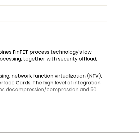
ines FinFET process technology's low
cessing, together with security offload,
ng, network function virtualization (NFV),
face Cards. The high level of integration
 Gbps decompression/compression and 50
t offload and Ethernet controllers. You
 as sensors and the computing power to