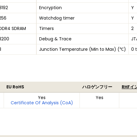
8192
Encryption
Y
256
Watchdog timer
Y
DDR4 SDRAM
Timers
2
3200
Debug & Trace
JT
3
Junction Temperature (Min to Max) (℃)
0 
EU RoHS
ハロゲンフリー
RHFイ
Yes
Yes
Certificate Of Analysis (CoA)