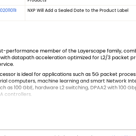
Products
02011011I
NXP Will Add a Sealed Date to the Product Label
est-performance member of the Layerscape family, comb
with datapath acceleration optimized for L2/3 packet pro
rvice.
ssor is ideal for applications such as 5G packet processi
rial computers, machine learning and smart Network Inter
 such as 100 GbE, hardware L2 switching, DPAA2 with 100
 controllers.
outstanding computing performance with a powerful packe
ations in one device, with low-speed peripherals such
on.
EdgeVerse™
edge computing
platform.