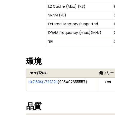
L2 Cache (Max) (KB)
SRAM (kB)
External Memory Supported
DRAM frequency (max)(MHz)
SPI
環境
Part/12NC
鉛フリー
LX2160SC72232B
(
935402655557
)
Yes
品質