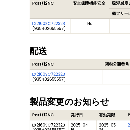
Part/12NC
安全保障機能安全
吸湿感度レ
鉛フリー
LX2160SC72232B
No
(
935402655557
)
配送
Part/12NC
関税分類番号
LX2160SC72232B
(
935402655557
)
製品変更のお知らせ
Part/12NC
発行日
有効期限
LX2160SC72232B
2025-04-
2025-05-