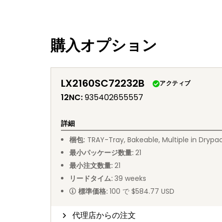
購入オプション
LX2160SC72232B
アクティブ
12NC
:
935402655557
詳細
梱包
:
TRAY
-
Tray, Bakeable, Multiple in Drypa
最小パッケージ数量
:
21
最小注文数量
:
21
リードタイム
:
39
weeks
標準価格
:
100 で $584.77 USD
代理店からの注文