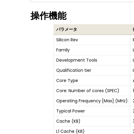
操作機能
パラメータ
Silicon Rev
Family
Development Tools
Qualification tier
Core Type
Core: Number of cores (SPEC)
Operating Frequency [Max] (MHz)
Typical Power
Cache (KB)
L1 Cache (KB)