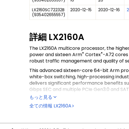
(
935402655557
)
16
26
LX2160SC72232B
2020-12-15
2020-12-16
2
(
935402655557
)
詳細
LX2160A
The LX2160A multicore processor, the high
®
®
power and sixteen Arm
Cortex
-A72 cores 
robust traffic management and quality of se
This advanced sixteen-core 64-bit Arm proce
white-box switching, high-processing indust
delivers significant performance benefits
Gbps SEC and multiple PCIe Gen3.0 and SATA
もっと見る
For Edge Computing, this processor offers 
can have high-end and high-speed communic
全ての情報
LX2160A
process and act upon all received informati
Layerscape processors are part of NXP's 