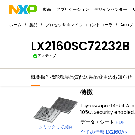
製品
アプリケーション
デザインセンター
製品
プロセッサ＆マイクロコントローラ
Arm
LX2160SC72232B
アクティブ
概要
操作機能
環境
品質
配送
製品変更のお知らせ
特徴
Layerscape 64-bit Arm 
105C, Security enable
データ・シート
:
PDF
クリックして展開
全ての情報
LX2160A