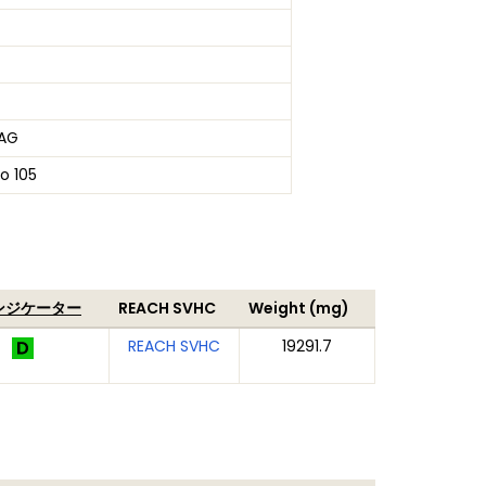
AG
to 105
ンジケーター
REACH SVHC
Weight (mg)
REACH SVHC
19291.7