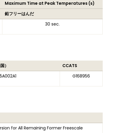
Maximum Time at Peak Temperatures (s)
鉛フリーはんだ
30 sec.
米国）
CCATS
5A002A1
G168956
sion for All Remaining Former Freescale