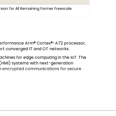
sion for All Remaining Former Freescale
h-performance Arm® Cortex®-A72 processor,
port converged IT and OT networks.
achines for edge computing in the IoT. The
 (HMI) systems with next-generation
ith encrypted communications for secure