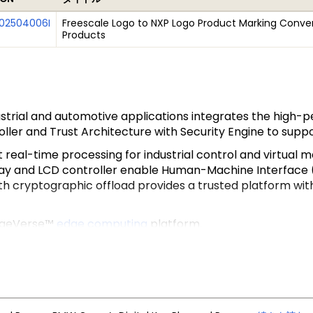
02504006I
Freescale Logo to NXP Logo Product Marking Conver
Products
ustrial and automotive applications integrates the hig
oller and Trust Architecture with Security Engine to sup
eal-time processing for industrial control and virtual m
play and LCD controller enable Human-Machine Interface
with cryptographic offload provides a trusted platform w
EdgeVerse™
edge computing
platform.