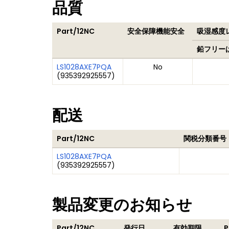
品質
Part/12NC
安全保障機能安全
吸湿感度レ
鉛フリー
LS1028AXE7PQA
No
(
935392925557
)
配送
Part/12NC
関税分類番号
LS1028AXE7PQA
(
935392925557
)
製品変更のお知らせ
Part/12NC
発行日
有効期限
P