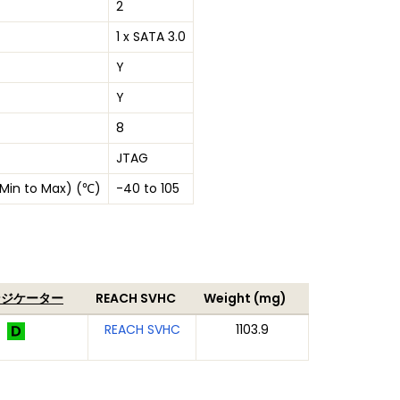
2
1 x SATA 3.0
Y
Y
8
JTAG
Min to Max) (℃)
-40 to 105
ンジケーター
REACH SVHC
Weight (mg)
REACH SVHC
1103.9