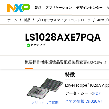
製品
アプリケーション
デザインセンター
製品
プロセッサ＆マイクロコントローラ
Arm
LS1028AXE7PQA
アクティブ
概要
操作機能
環境
品質
配送
製品変更のお知らせ
特徴
®
Layerscape
1028A App
データ・シート
:
PDF
全ての情報
LS1028A
クリックして展開