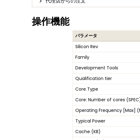
代理店からの注文
操作機能
パラメータ
Silicon Rev
Family
Development Tools
Qualification tier
Core Type
Core: Number of cores (SPEC
Operating Frequency [Max] 
Typical Power
Cache (KB)