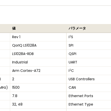
値
パラメータ
2
Rev 1
I
S
QorIQ LS1028A
SPI
LS1028A-RDB
QSPI
Industrial
UART
2
Arm Cortex-A72
I
C
)
2
USB Controllers
(MHz)
1500
CAN
7.8
Ethernet Ports
32, 48
Ethernet Type