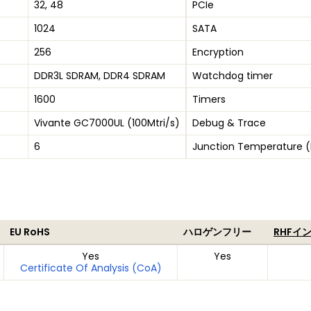
32, 48
PCIe
1024
SATA
256
Encryption
DDR3L SDRAM, DDR4 SDRAM
Watchdog timer
1600
Timers
Vivante GC7000UL (100Mtri/s)
Debug & Trace
6
Junction Temperature (
EU RoHS
ハロゲンフリー
RHFイ
Yes
Yes
Certificate Of Analysis (CoA)