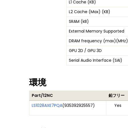
L1 Cache (KB)
L2 Cache (Max) (KB)
SRAM (kB)
External Memory Supported
DRAM frequency (max)(MHz)
GPU 2D / GPU 3D
Serial Audio Interface (SAI)
環境
Part/12NC
鉛フリー
LS1028AXE7PQA
(
935392925557
)
Yes