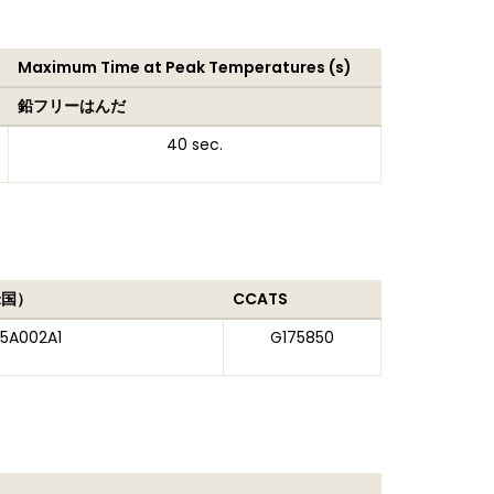
Maximum Time at Peak Temperatures (s)
鉛フリーはんだ
40 sec.
米国）
CCATS
5A002A1
G175850