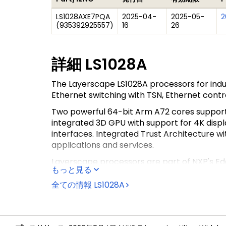
LS1028AXE7PQA
2025-04-
2025-05-
2
(
935392925557
)
16
26
詳細
LS1028A
The Layerscape LS1028A processors for ind
Ethernet switching with TSN, Ethernet contr
Two powerful 64-bit Arm A72 cores support r
integrated 3D GPU with support for 4K dis
interfaces. Integrated Trust Architecture 
applications and services.
Layerscape processors are part of NXP's 
もっと見る
全ての情報
LS1028A