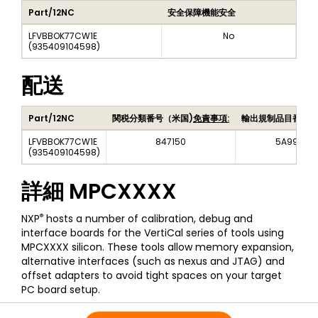
Part/12NC
安全保障機能安全
LFVBBOK77CW1E
No
(
935409104598
)
配送
Part/12NC
関税分類番号（米国)
免責事項:
輸出規制品目番号（
LFVBBOK77CW1E
847150
5A992C
(
935409104598
)
詳細
MPCXXXX
®
NXP
hosts a number of calibration, debug and
interface boards for the VertiCal series of tools using
MPCXXXX silicon. These tools allow memory expansion,
alternative interfaces (such as nexus and JTAG) and
offset adapters to avoid tight spaces on your target
PC board setup.
全ての情報
MPCXXXX