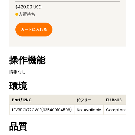
$420.00 USD
入荷待ち
カートに入れる
操作機能
情報なし
環境
Part/12NC
鉛フリー
EU RoHS
ハ
LFVBBOK77CW1E
(
935409104598
)
Not Available
Compliant
N
品質