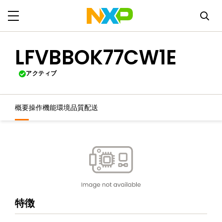
LFVBBOK77CW1E
アクティブ
概要
操作機能
環境
品質
配送
特徴