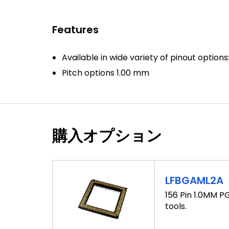
Features
Available in wide variety of pinout options:
Pitch options 1.00 mm
購入オプション
LFBGAML2A
156 Pin 1.0MM P
tools.