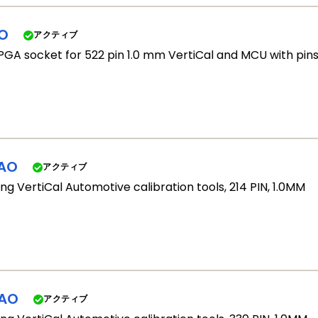
O
アクティブ
GA socket for 522 pin 1.0 mm VertiCal and MCU with pins
AO
アクティブ
ng VertiCal Automotive calibration tools, 214 PIN, 1.0MM
AO
アクティブ