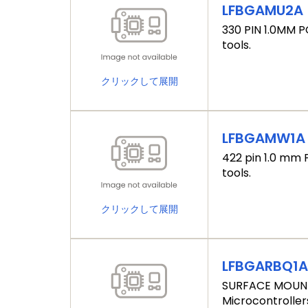
LFBGAMU2A
330 PIN 1.0MM P
tools.
クリックして展開
LFBGAMW1A
422 pin 1.0 mm 
tools.
クリックして展開
LFBGARBQ1
SURFACE MOUNT 
Microcontrollers