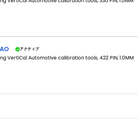
ng VertiCal Automotive calibration tools, 330 PIN, 1.0MM
1AO
アクティブ
ng VertiCal Automotive calibration tools, 422 PIN, 1.0MM