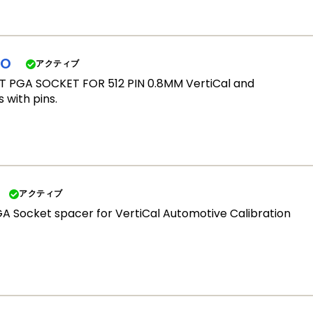
AO
アクティブ
PGA SOCKET FOR 512 PIN 0.8MM VertiCal and
 with pins.
アクティブ
GA Socket spacer for VertiCal Automotive Calibration