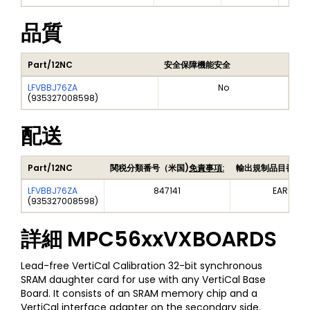
品質
Part/12NC
安全保障機能安全
LFVBBJ76ZA
No
(
935327008598
)
配送
Part/12NC
関税分類番号（米国)
免責事項:
輸出規制品目番号
LFVBBJ76ZA
847141
EAR99
(
935327008598
)
詳細
MPC56xxVXBOARDS
Lead-free VertiCal Calibration 32-bit synchronous
SRAM daughter card for use with any VertiCal Base
Board. It consists of an SRAM memory chip and a
VertiCal interface adapter on the secondary side.