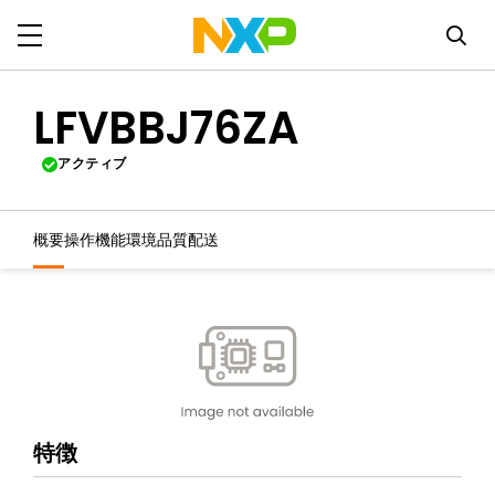
LFVBBJ76ZA
アクティブ
概要
操作機能
環境
品質
配送
特徴