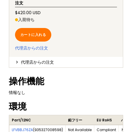
注文
$420.00 USD
入荷待ち
カートに入れる
代理店からの注文
代理店からの注文
操作機能
情報なし
環境
Part/12NC
鉛フリー
EU RoHS
ハロゲ
LFVBBJ76ZA
(
935327008598
)
Not Available
Compliant
Not A