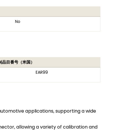
No
制品目番号（米国）
EAR99
automotive applications, supporting a wide
ector, allowing a variety of calibration and