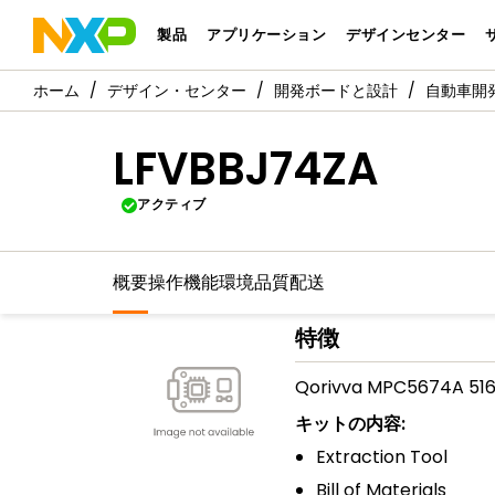
製品
アプリケーション
デザインセンター
デザイン・センター
開発ボードと設計
自動車開
LFVBBJ74ZA
アクティブ
概要
操作機能
環境
品質
配送
特徴
Qorivva MPC5674A 516 
キットの内容:
Extraction Tool
Bill of Materials