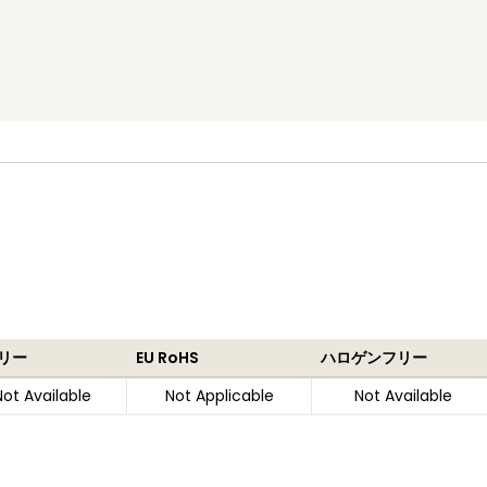
リー
EU RoHS
ハロゲンフリー
Not Available
Not Applicable
Not Available