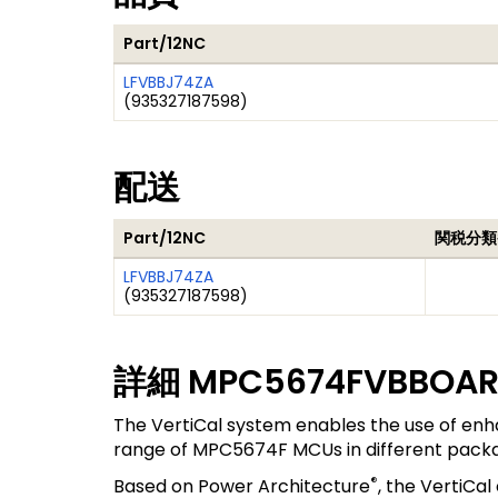
Part/12NC
LFVBBJ74ZA
(
935327187598
)
配送
Part/12NC
関税分類
LFVBBJ74ZA
(
935327187598
)
詳細
MPC5674FVBBOA
The VertiCal system enables the use of enha
range of MPC5674F MCUs in different pack
®
Based on Power Architecture
, the VertiCal