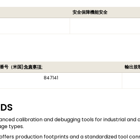
安全保障機能安全
番号（米国)
免責事項:
輸出規
847141
RDS
nced calibration and debugging tools for industrial and 
age types.
 offers production footprints and a standardized tool conn