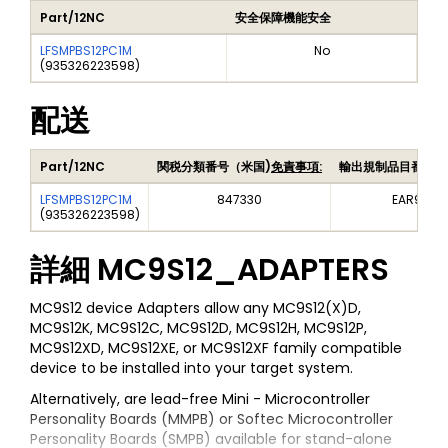
Part/12NC
安全保障機能安全
LFSMPBS12PC1M
No
(
935326223598
)
配送
Part/12NC
関税分類番号（米国)
免責事項:
輸出規制品目番号（
LFSMPBS12PC1M
847330
EAR99
(
935326223598
)
詳細
MC9S12_ADAPTERS
MC9S12 device Adapters allow any MC9S12(X)D,
MC9S12K, MC9S12C, MC9S12D, MC9S12H, MC9S12P,
MC9S12XD, MC9S12XE, or MC9S12XF family compatible
device to be installed into your target system.
Alternatively, are lead-free Mini - Microcontroller
Personality Boards (MMPB) or Softec Microcontroller
Personality Boards (SMPB) available for stand-alone