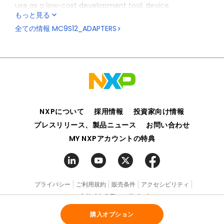
use as a low-cost development tool, device
もっと見る
programming target, or as a daughter card for the
respective MC9S12 family evaluation boards.
全ての情報
MC9S12_ADAPTERS
NXPについて
採用情報
投資家向け情報
プレスリリース、製品ニュース
お問い合わせ
MY NXPアカウントの特典
プライバシー
ご利用規約
販売条件
アクセシビリティ
webサイトのフィードバック
購入オプション
©2006-2026 NXP Semiconductors. All rights reserved.