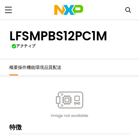
LFSMPBS12PC1M
アクティブ
概要
操作機能
環境
品質
配送
特徴