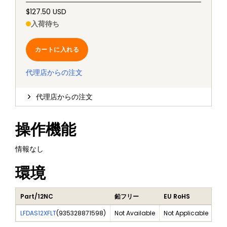
$127.50 USD
入荷待ち
カートに入れる
代理店からの注文
代理店からの注文
操作機能
情報なし
環境
Part/12NC
鉛フリー
EU RoHS
ハ
LFDAS12XFLT
(
935328871598
)
Not Available
Not Applicable
No