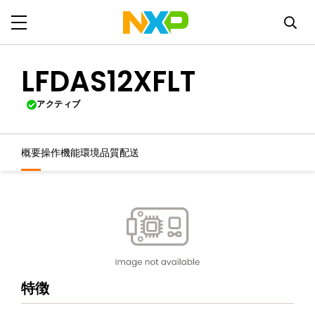
LFDAS12XFLT
アクティブ
概要
操作機能
環境
品質
配送
特徴