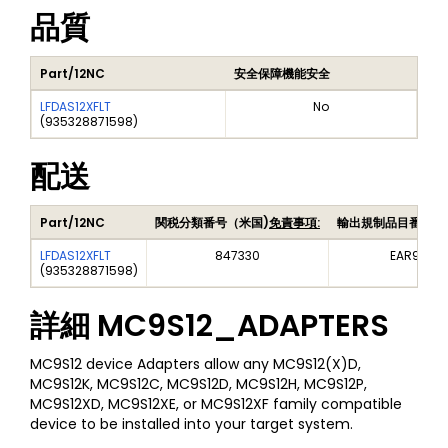
品質
Part/12NC
安全保障機能安全
LFDAS12XFLT
No
(
935328871598
)
配送
Part/12NC
関税分類番号（米国)
免責事項:
輸出規制品目番号（
LFDAS12XFLT
847330
EAR99
(
935328871598
)
詳細
MC9S12_ADAPTERS
MC9S12 device Adapters allow any MC9S12(X)D,
MC9S12K, MC9S12C, MC9S12D, MC9S12H, MC9S12P,
MC9S12XD, MC9S12XE, or MC9S12XF family compatible
device to be installed into your target system.