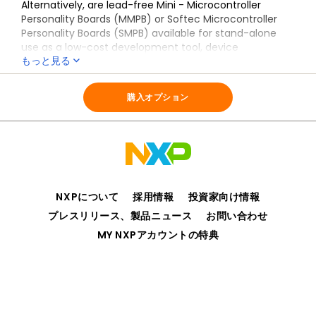
Alternatively, are lead-free Mini - Microcontroller
Personality Boards (MMPB) or Softec Microcontroller
Personality Boards (SMPB) available for stand-alone
use as a low-cost development tool, device
もっと見る
programming target, or as a daughter card for the
respective MC9S12 family evaluation boards.
全ての情報
MC9S12_ADAPTERS
購入オプション
NXPについて
採用情報
投資家向け情報
プレスリリース、製品ニュース
お問い合わせ
MY NXPアカウントの特典
プライバシー
ご利用規約
販売条件
アクセシビリティ
webサイトのフィードバック