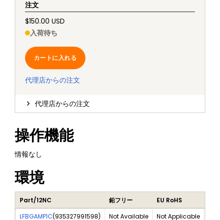
注文
$150.00 USD
入荷待ち
カートに入れる
代理店からの注文
代理店からの注文
操作機能
情報なし
環境
Part/12NC
鉛フリー
EU RoHS
ハロ
LFBGAMP1C
(
935327991598
)
Not Available
Not Applicable
Not