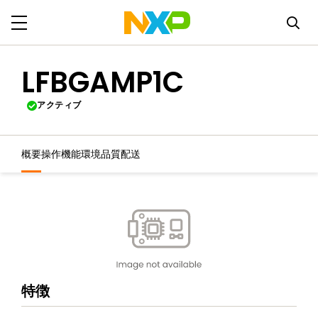
LFBGAMP1C
アクティブ
概要
操作機能
環境
品質
配送
特徴