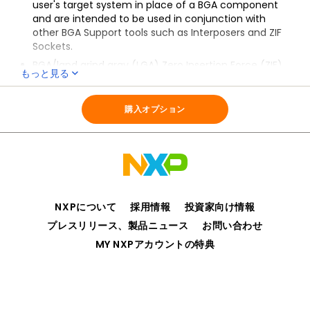
user's target system in place of a BGA component
and are intended to be used in conjunction with
other BGA Support tools such as Interposers and ZIF
Sockets.
BGA/land grind aray (LGA) Zero Insertion Force (ZIF)
もっと見る
Sockets: enable you to repair, upgrade, and test
全ての情報
BGA_SUPPORT
while protecting valuable PC boards and devices
from damage associated with direct device attach
購入オプション
and removal.
Available in 196, 208, 217, 256, 272, 324, 388, 400, 416,
480, or 516 pinout options, with 0.80, 1.00, or 1.27 mm
pitch options.
NXPについて
採用情報
投資家向け情報
プレスリリース、製品ニュース
お問い合わせ
MY NXPアカウントの特典
プライバシー
ご利用規約
販売条件
アクセシビリティ