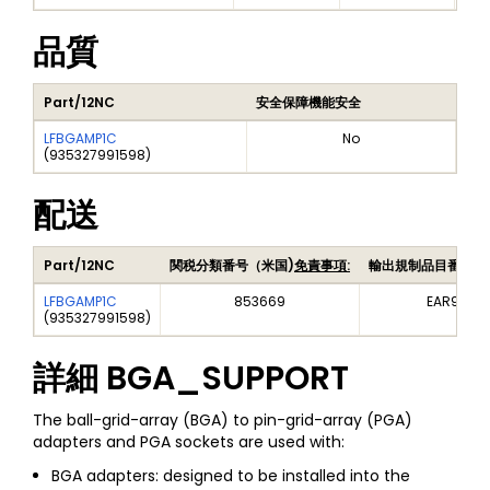
品質
Part/12NC
安全保障機能安全
LFBGAMP1C
No
(
935327991598
)
配送
Part/12NC
関税分類番号（米国)
免責事項:
輸出規制品目番号（
LFBGAMP1C
853669
EAR99
(
935327991598
)
詳細
BGA_SUPPORT
The ball-grid-array (BGA) to pin-grid-array (PGA)
adapters and PGA sockets are used with:
BGA adapters: designed to be installed into the