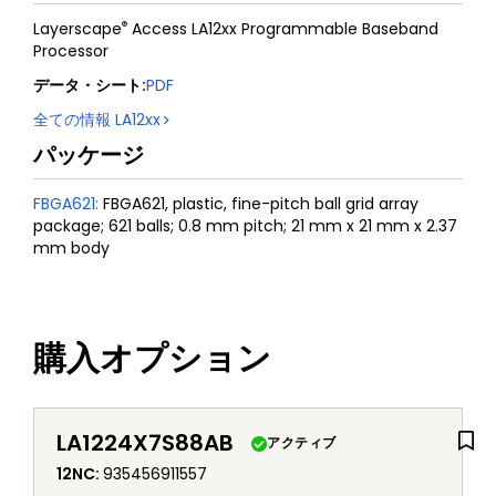
®
Layerscape
Access LA12xx Programmable Baseband
Processor
データ・シート
:
PDF
全ての情報
LA12xx
パッケージ
FBGA621
:
FBGA621, plastic, fine-pitch ball grid array
package; 621 balls; 0.8 mm pitch; 21 mm x 21 mm x 2.37
mm body
購入オプション
LA1224X7S88AB
アクティブ
12NC
:
935456911557