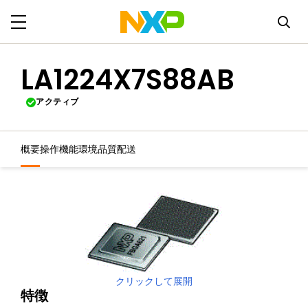
LA1224X7S88AB
アクティブ
概要
操作機能
環境
品質
配送
クリックして展開
特徴