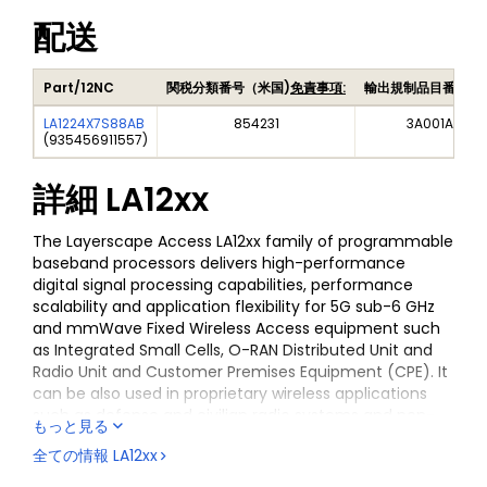
配送
Part/12NC
関税分類番号（米国)
免責事項:
輸出規制品目番号（
LA1224X7S88AB
854231
3A001A14B1
(
935456911557
)
詳細
LA12xx
The Layerscape Access LA12xx family of programmable
baseband processors delivers high-performance
digital signal processing capabilities, performance
scalability and application flexibility for 5G sub-6 GHz
and mmWave Fixed Wireless Access equipment such
as Integrated Small Cells, O-RAN Distributed Unit and
Radio Unit and Customer Premises Equipment (CPE). It
can be also used in proprietary wireless applications
such as defense and civilian radio systems and non-
もっと見る
terrestrial networks (NTN).
全ての情報
LA12xx
The family is equipped with a unique combination of: