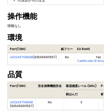
代理店からの注文
操作機能
情報なし
環境
Part/12NC
鉛フリー
EU RoHS
LA1224X7S88AB
(
935456911557
)
No
Yes
Certificate Of Analysi
品質
Part/12NC
安全保障機能安全
吸湿感度レベル (MSL)
Peak 
鉛はんだ
鉛はん
LA1224X7S88AB
No
3
(
935456911557
)