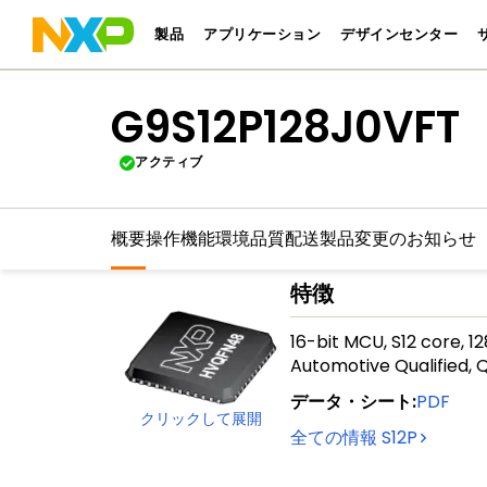
製品
アプリケーション
デザインセンター
G9S12P128J0VFT
アクティブ
概要
操作機能
環境
品質
配送
製品変更のお知らせ
特徴
16-bit MCU, S12 core, 
Automotive Qualified, 
データ・シート
:
PDF
クリックして展開
全ての情報
S12P