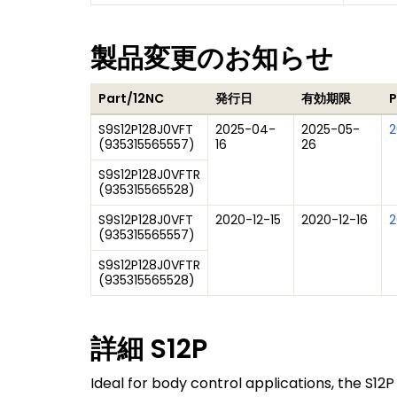
製品変更のお知らせ
Part/12NC
発行日
有効期限
S9S12P128J0VFT
2025-04-
2025-05-
2
(
935315565557
)
16
26
S9S12P128J0VFTR
(
935315565528
)
S9S12P128J0VFT
2020-12-15
2020-12-16
2
(
935315565557
)
S9S12P128J0VFTR
(
935315565528
)
詳細
S12P
Ideal for body control applications, the S1