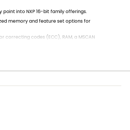
oint into NXP 16-bit family offerings.
ized memory and feature set options for
rror correcting codes (ECC), RAM, a MSCAN