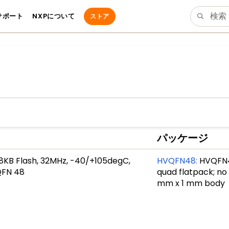
サポート
NXPについて
ストア
パッケージ
128KB Flash, 32MHz, -40/+105degC,
HVQFN48
:
HVQFN48
QFN 48
quad flatpack; no
mm x 1 mm body