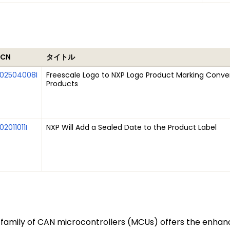
PCN
タイトル
02504008I
Freescale Logo to NXP Logo Product Marking Conver
Products
02011011I
NXP Will Add a Sealed Date to the Product Label
2P family of CAN microcontrollers (MCUs) offers the enha