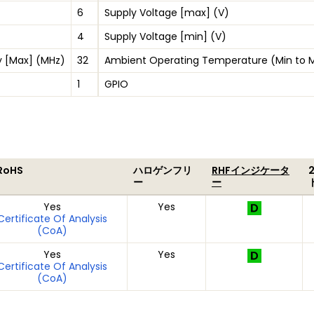
6
Supply Voltage [max] (V)
4
Supply Voltage [min] (V)
 [Max] (MHz)
32
Ambient Operating Temperature (Min to 
1
GPIO
RoHS
ハロゲンフリ
RHFインジケータ
ー
ー
Yes
Yes
Certificate Of Analysis
(CoA)
Yes
Yes
Certificate Of Analysis
(CoA)