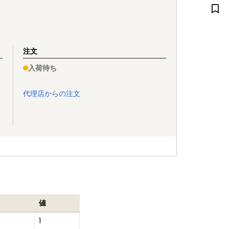
注文
入荷待ち
代理店からの注文
値
1