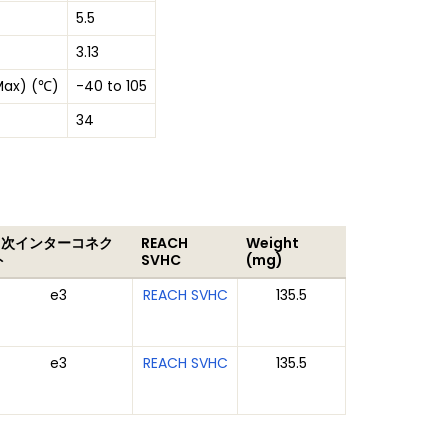
5.5
3.13
Max) (℃)
-40 to 105
34
2次インターコネク
REACH
Weight
ト
SVHC
(mg)
e3
REACH SVHC
135.5
e3
REACH SVHC
135.5