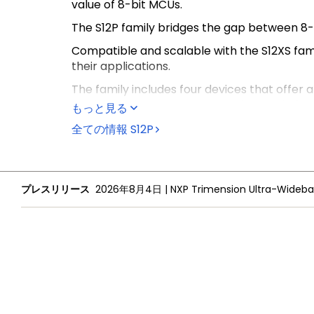
value of 8-bit MCUs.
The S12P family bridges the gap between 8- 
Compatible and scalable with the S12XS fami
their applications.
The family includes four devices that offe
module and package options that scale fro
もっと見る
全ての情報
S12P
プレスリリース
2026年8月4日
|
NXPについて
採用情報
投資家向け情報
プレスリリース