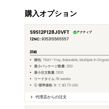
購入オプション
S9S12P128J0VFT
アクティブ
12NC
:
935315565557
詳細
梱包
:
TRAY
-
Tray, Bakeable, Multiple in Drypa
最小パッケージ数量
:
260
最小注文数量
:
1300
リードタイム
:
16
weeks
標準価格
:
1K で $3.73 USD
代理店からの注文