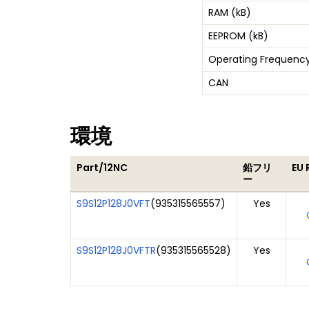
RAM (kB)
EEPROM (kB)
Operating Frequency
CAN
環境
Part/12NC
鉛フリ
EU 
ー
S9S12P128J0VFT
(
935315565557
)
Yes
S9S12P128J0VFTR
(
935315565528
)
Yes