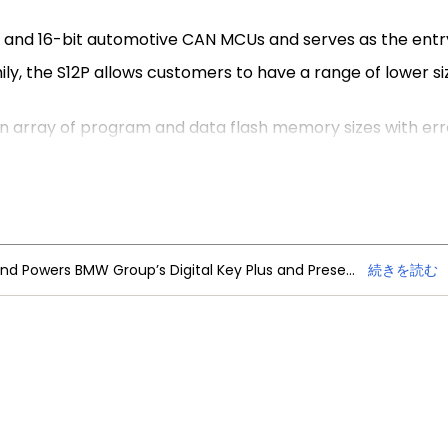
and 16-bit automotive CAN MCUs and serves as the entry p
ly, the S12P allows customers to have a range of lower s
r an array of program and data flash memory sizes with e
m 48-80 pins.
NXP Trimension Ultra-Wideband Powers BMW Group’s Digital Key Plus and Presence Detection
続きを読む
、製品ニュース
お問い合わせ
MY NXPアカウントの特典