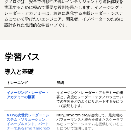
クノロジは、安全で信頼性の高いインテリジェントな運転体験を
実現するために極めて重要な役割を果たします。イメージング・
レーダー・アカデミーは、急速に進化する車載レーダー・システ
ムについて学びたいエンジニア、開発者、イノベーターのために
設計された包括的な学習ハブです。
学習パス
導入と基礎
トレーニング
詳細
イメージング・レーダー・
イメージング・レーダー・アカデミーの概
アカデミーの概要
要と、高度なレーダー・テクノロジについ
ての学習をどのようにサポートするかにつ
いて説明します。
NXPの次世代レーダー：シ
NXPとsmartmicroが連携して、最先端の
ステム・ソリューション、
パフォーマンスと統合を備えたスケーラブ
イネーブルメント、パート
ルなレーダー・システムを提供しているこ
ナーであるsmartmicroの
とについて説明します。