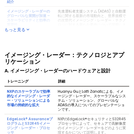
紹介
イメージング・レーダーの
先進運転者支援システム (ADAS) と自動運
グローバルな展開が加速 –
転に関する最新の市場動向と、世界規模で
スケーラビリティと効率の
の次世代イメージング・レーダー・テクノ
重要性
ロジに対する新たな要件について説明しま
もっと見る
す。
イメージング・レーダー：テクノロジとアプ
リケーション
A. イメージング・レーダーのハードウェアと設計
トレーニング
詳細
NXPのスケーラブルで効率
Huanyu GuとLotfi Zanatiによる、イメ
的なイメージング・レーダ
ージング・レーダー、スケーラブルなシス
ー・ソリューションによる
テム・ソリューション、グローバルな
市場の持続的な拡大
ADASの導入についてのプレゼンテーショ
ンです。
EdgeLock® Assuranceプ
NXPのEdgeLock®セキュリティとS32R45
ログラムとS32R45イメー
プロセッサによって、セキュアで高解像度
ジング・レーダー・プロセ
のイメージング・レーダーをどのように実
ッサ
現するかについて説明します。