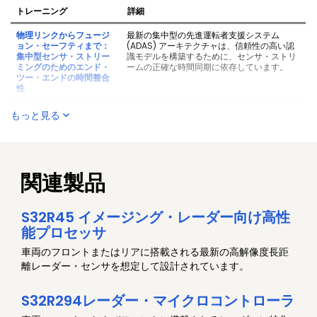
使用してS32R45レーダー
リによってS32R45のレーダー処理性能を
トレーニング
詳細
の性能を高めるには
どのように強化できるかについて説明しま
す。
物理リンクからフュージ
最新の集中型の先進運転者支援システム
ョン・セーフティまで：
(ADAS) アーキテクチャは、信頼性の高い認
フロントエンドをサポート
最新のレーダー・ソフトウェア開発キット
集中型センサ・ストリー
識モデルを構築するために、センサ・ストリ
するS32R45向けの新しい
(RSDK) がフロントエンドの統合を通じ
ミングのためのエンド・
ームの正確な時間同期に依存しています。
RSDK
て、どのように開発を効率化できるかにつ
ツー・エンドの時間整合
いて説明します。
性
NXPのスケーラブル4Dイ
スケーラブルな4Dイメージング・レーダ
4T4RレーダーSoCにお
合理化されたレーダー・パイプラインによ
もっと見る
メージング・レーダーがレ
ー・ソリューションが、レベル2+の自律型
けるAI駆動DoAと干渉軽
り、従来の手法とAIを融合して、DoAの精度
ベル2+の普及を加速
機能の幅広い導入にどのように役立つかに
減
を高め、干渉を軽減します。
ついて説明します。
レーダーAI - レーダーの
AIとディープ・ラーニングによってレーダ
安全運転の限界を押し広げ
ますます複雑化する運転環境においてイメ
点群生成を強化するディ
ー・データを豊富な高分解能の点群に変換す
続けるイメージング・レー
ージング・レーダーが認識と安全性をどの
関連製品
ープ・ニューラル・ネッ
る方法について説明します。
ダー
ように向上させるかについて説明します。
トワーク
イメージング・レーダーの
車載プラットフォーム全体にわたってイメ
イメージング・レーダー
スパース・アレイとMIMOの手法を使用して
S32R45 イメージング・レーダー向け高性
大量展開における演算能力
ージング・レーダーを拡張する際に演算効
のスパース・アレイ方式
イメージングを強化する高度なレーダー・ア
の強化の重要性
率が重要である理由について説明します。
能プロセッサ
と準Massive MIMO技術
ーキテクチャについて掘り下げます。
との比較
車両のフロントまたはリアに搭載される最新の高解像度長距
離レーダー・センサを想定して設計されています。
S32R294レーダー・マイクロコントローラ