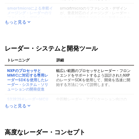
smartmicroによる車載イ
smartmicroのリファレンス・デザイン
メージング・レーダーのリ
が、量産対応のイメージング・レーダー・
ファレンス・デザイン
システムの開発をどのように加速させるか
もっと見る
について説明します。
NXP S32R45プロセッサに
強力なS32R45プロセッサを使用して堅牢
よる量産対応の高性能レー
なレーダー・システムを構築する方法につ
ダー・システムの設計
いて説明します。
レーダー・システムと開発ツール
加速するイメージング・レ
進化するイメージング・レーダー市場につ
ーダー – 機会と課題
いて解説し、多様な要件と、S32R47が
トレーニング
詳細
ADASレベル4までの次世代イメージン
グ・レーダーの実現をどのように支えてい
るかを明らかにします。
NXPのプロセッサと
幅広い範囲のプロセッサとレーダー・フロン
MMICに対応する専用レ
トエンドをサポートするよう設計されたNXP
ーダーSDKを使用したレ
のレーダーSDKを使用して、開発を迅速に開
B. イメージング・レーダーのソフトウェアと性能
ーダー・システム・ソリ
始する方法について説明します。
ューションの開発促進
トレーニング
詳細
S32R294レーダーMCU
中距離レーダー・アプリケーション向けの
およびTEF82XXレーダー
NXP統合開発キットを使用してレーダー開発
もっと見る
Green Hills INTEGRITY
Green Hills INTEGRITY RTOSがセーフテ
MMIC向けの開発キット
を迅速化する方法について説明します。
プラットフォームとNXPレ
ィ・クリティカルなレーダー・アプリケー
を使用した、迅速なレー
ーダー・プロセッサ
ションの開発をどのように簡素化するかに
ダー・アプリケーション
S32R45による高性能セー
ついて説明します。
開発
フティ・レーダー・システ
ムの簡素化
高度なレーダー・コンセプト
線形代数アクセラレータを
ハードウェアで高速化された数学ライブラ