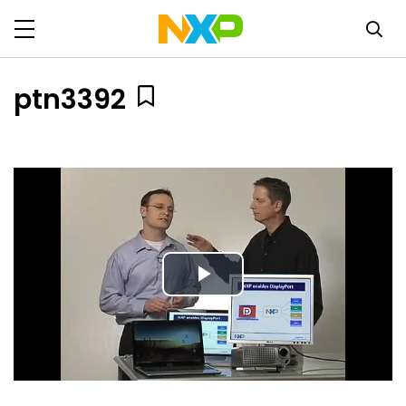
ptn3392
Play
Video