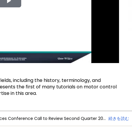
Play
Video
ields, including the history, terminology, and
resents the first of many tutorials on motor control
se in this area.
NXP Semiconductors Announces Conference Call to Review Second Quarter 2026 Financial Results
続きを読む