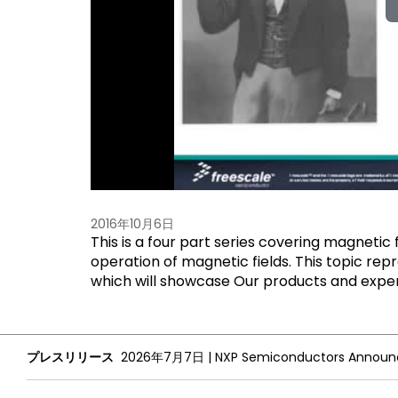
2016年10月6日
This is a four part series covering magnetic f
operation of magnetic fields. This topic rep
which will showcase Our products and experti
プレスリリース
2026年7月7日
|