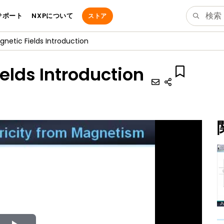
サポート
NXPについて
ストア
agnetic Fields Introduction
ields Introduction