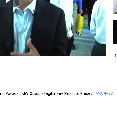
Play
Video
NXP Trimension Ultra-Wideband Powers BMW Group’s Digital Key Plus and Presence Detection
続きを読む