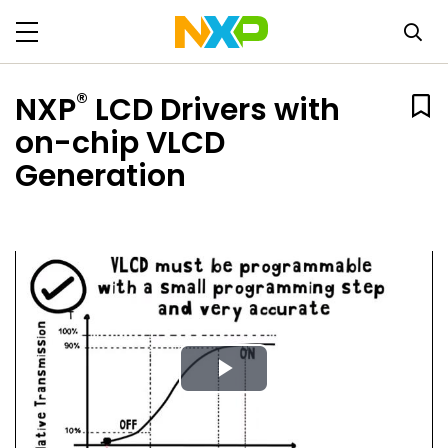
®
NXP
LCD Drivers with
on-chip VLCD
Generation
Play
Video