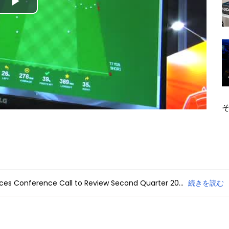
Play
Video
NXP Semiconductors Announces Conference Call to Review Second Quarter 2026 Financial Results
続きを読む