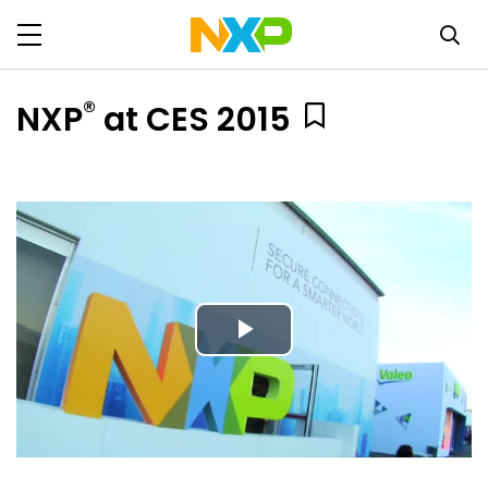
®
NXP
at CES 2015
Play
Video