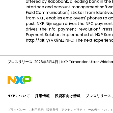
offered by Rabobank, a leading bank in the 
interface and account management software 
Field Communication) sticker from Identive
from NXP, enables employees' phones to ac
post: NXP Nijmegen drives the NFC payment
drives-the-nfc-payment-revolution/ Press r
Payment Solution Implemented at NXP Semi
http://bit.ly/VX9nLL NFC: The next experie
プレスリリース
2026年8月4日
|
NXPについて
採用情報
投資家向け情報
プレスリリース
プライバシー
ご利用規約
販売条件
アクセシビリティ
webサイトのフ