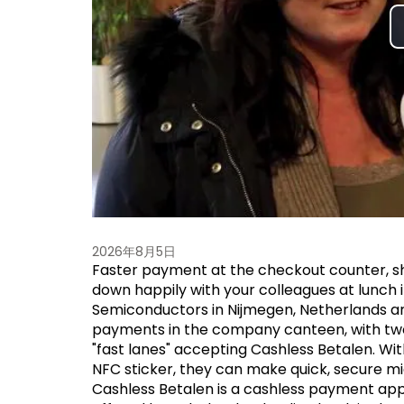
2026年8月5日
Faster payment at the checkout counter, sho
down happily with your colleagues at lunch
Semiconductors in Nijmegen, Netherlands ar
payments in the company canteen, with two
"fast lanes" accepting Cashless Betalen. Wi
NFC sticker, they can make quick, secure m
Cashless Betalen is a cashless payment appli