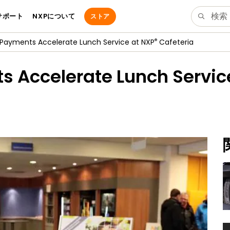
サポート
NXPについて
ストア
®
 Payments Accelerate Lunch Service at NXP
Cafeteria
 Accelerate Lunch Servic