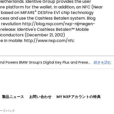
Netherlands. Identive Group provides the user
platform for the wallet. In addition, an NFC (Near
®
, based on MIFARE
DESFire EV1 chip technology
cess and use the Cashless Betalen system. Blog
 revolution http://blog.nxp.com/nxp-nijmegen-
elease: Identive's Cashless Betalen™ Mobile
conductors (December 21, 2012)
nce in mobile: http://www.nxp.com/nfc
NXP Trimension Ultra-Wideband Powers BMW Group’s Digital Key Plus and Presence Detection
続きを読む
、製品ニュース
お問い合わせ
MY NXPアカウントの特典
ィードバック