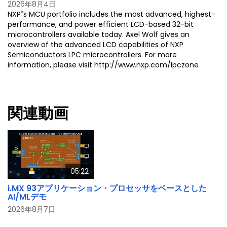
2026年8月4日
®
NXP
s MCU portfolio includes the most advanced, highest-
performance, and power efficient LCD-based 32-bit
microcontrollers available today. Axel Wolf gives an
overview of the advanced LCD capabilities of NXP
Semiconductors LPC microcontrollers. For more
information, please visit http://www.nxp.com/lpczone
関連動画
05:22
i.MX 93アプリケーション・プロセッサをベースとした
AI/MLデモ
2026年8月7日