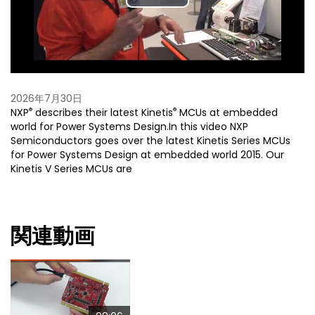
Play
Video
2026年7月30日
®
®
NXP
describes their latest Kinetis
MCUs at embedded
world for Power Systems Design.In this video NXP
Semiconductors goes over the latest Kinetis Series MCUs
for Power Systems Design at embedded world 2015. Our
Kinetis V Series MCUs are
関連動画