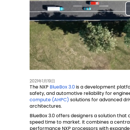
2021年1月19日
The NXP
BlueBox 3.0
is a development platfo
safety, and automotive reliability for engin
compute (AHPC)
solutions for advanced dr
architectures.
BlueBox 3.0 offers designers a solution th
speed time to market. It combines a centr
performance NXP processors with expanded 