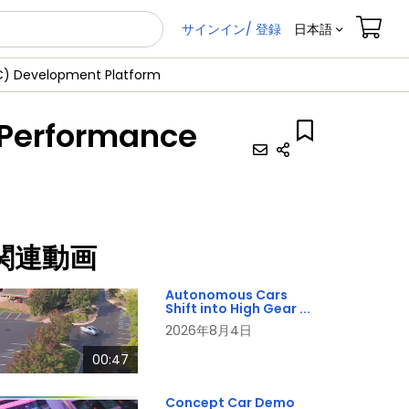
サインイン/ 登録
日本語
C) Development Platform
-Performance
関連動画
Autonomous Cars
Shift into High Gear ...
2026年8月4日
00:47
Concept Car Demo