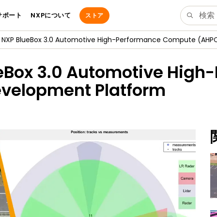
サポート
NXPについて
ストア
g NXP BlueBox 3.0 Automotive High-Performance Compute (AHP
ueBox 3.0 Automotive High
velopment Platform