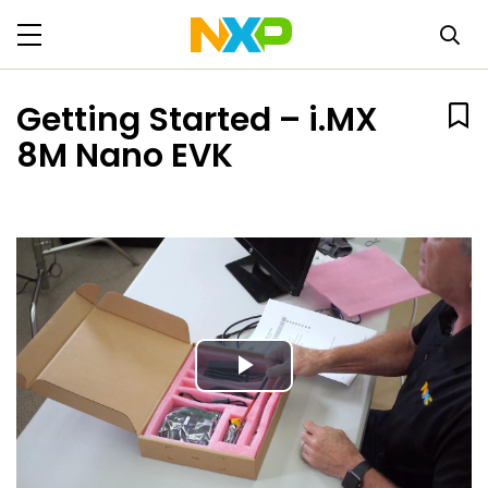
Getting Started – i.MX
8M Nano EVK
Play
Video