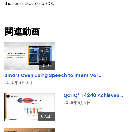
that constitute the SDK.
関連動画
01:07
Smart Oven Using Speech to Intent Voi...
2026年8月6日
®
QorIQ
T4240 Achieves...
2026年8月5日
02:55