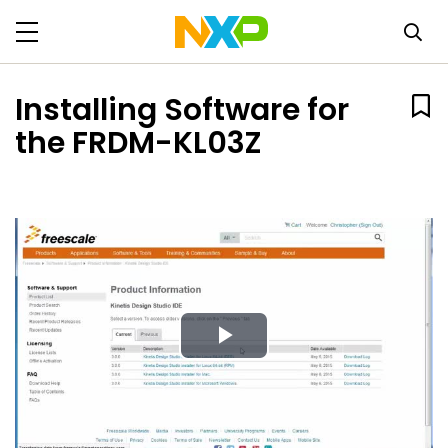
Installing Software for
the FRDM-KL03Z
Play
Video