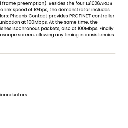
d frame preemption). Besides the four LS1028ARDB
e link speed of 1Gbps, the demonstrator includes
ors: Phoenix Contact provides PROFINET controller
unication at 100Mbps. At the same time, the
shes isochronous packets, also at 100Mbps. Finally
loscope screen, allowing any timing inconsistencies
miconductors