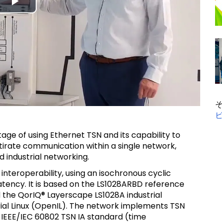
Play
Video
ge of using Ethernet TSN and its capability to
tirate communication within a single network,
 industrial networking.
teroperability, using an isochronous cyclic
tency. It is based on the LS1028ARBD reference
d the QorIQ® Layerscape LS1028A industrial
rial Linux (OpenIL). The network implements TSN
 IEEE/IEC 60802 TSN IA standard (time