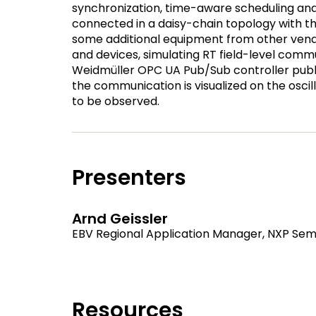
synchronization, time-aware scheduling an
connected in a daisy-chain topology with th
some additional equipment from other vend
and devices, simulating RT field-level comm
Weidmüller OPC UA Pub/Sub controller publi
the communication is visualized on the oscil
to be observed.
Presenters
Arnd Geissler
EBV Regional Application Manager, NXP Se
Resources