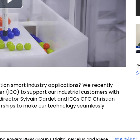
Play
Video
ion smart industry applications? We recently
 (ICC) to support our industrial customers with
s director Sylvain Gardet and ICCs CTO Christian
erships to make our technology seamlessly
NXP Trimension Ultra-Wideband Powers BMW Group’s Digital Key Plus and Presence Detection
続きを読む