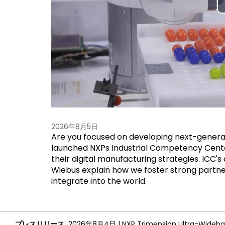
2026年8月5日
Are you focused on developing next-generat
launched NXPs Industrial Competency Center
their digital manufacturing strategies. ICC'
Wiebus explain how we foster strong partn
integrate into the world.
プレスリリース
2026年8月4日
|