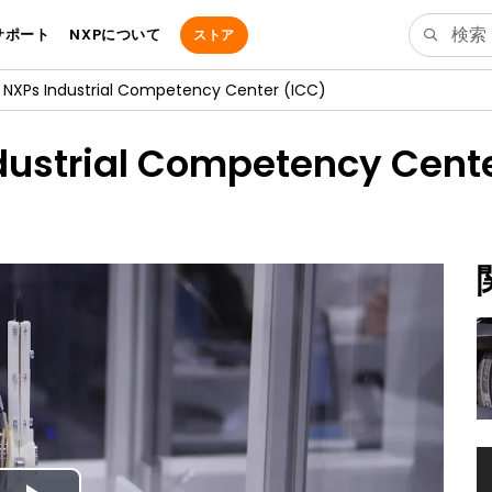
サポート
NXPについて
ストア
g NXPs Industrial Competency Center (ICC)
dustrial Competency Cente