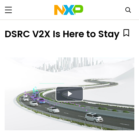
DSRC V2X Is Here to Stay
Play
Video