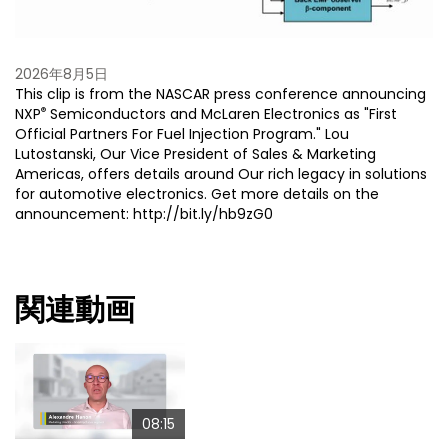
2026年8月5日
This clip is from the NASCAR press conference announcing
®
NXP
Semiconductors and McLaren Electronics as "First
Official Partners For Fuel Injection Program." Lou
Lutostanski, Our Vice President of Sales & Marketing
Americas, offers details around Our rich legacy in solutions
for automotive electronics. Get more details on the
announcement: http://bit.ly/hb9zG0
関連動画
08:15