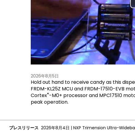
2026年8月5日
Hold out hand to receive candy as this disp
FRDM-KL25Z MCU and FRDM-17510-EVB motor 
®
Cortex
-M0+ processor and MPC17510 motor 
peak operation.
プレスリリース
2026年8月4日
|