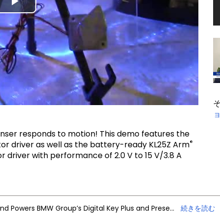
Play
Video
enser responds to motion! This demo features the
®
driver as well as the battery-ready KL25Z Arm
driver with performance of 2.0 V to 15 V/3.8 A
NXP Trimension Ultra-Wideband Powers BMW Group’s Digital Key Plus and Presence Detection
続きを読む