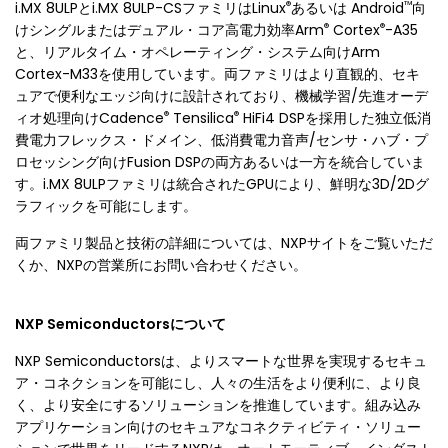
®
™
i.MX 8ULPとi.MX 8ULP-CSファミリはLinux
あるいは Android
向
®
®
けシングルまたはデュアル・コア高電力効率Arm
Cortex
-A35
と、リアルタイム・オペレーティング・システム向けArm
Cortex-M33を使用しています。両ファミリはより直観的、セキ
ュアで便利なエッジ向けに設計されており、機械学習/先進オーデ
®
®
ィオ処理向けCadence
Tensilica
HiFi4 DSPを採用した独立低消
費電力フレックス・ドメイン、低消費電力音声/センサ・ハブ・プ
ロセッシング向けFusion DSPの両方あるいは一方を統合していま
す。i.MX 8ULPファミリは統合されたGPUにより、鮮明な3D/2Dグ
ラフィックを可能にします。
両ファミリ製品と技術の詳細については、NXPサイトをご覧いただ
くか、NXPの営業所にお問い合わせください。
NXP Semiconductorsについて
NXP Semiconductorsは、よりスマートな世界を実現するセキュ
ア・コネクションを可能にし、人々の生活をより便利に、より良
く、より安全にするソリューションを推進しています。組み込み
アプリケーション向けのセキュアなコネクティビティ・ソリュー