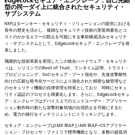
EdgeLockセキュア・エンクレーブ：自己完結
型の同一ダイ上に統合されたセキュリティ・
サブシステム
NXPはターンキー・セキュリティ・ソリューションの提供における
長年の歴史を活かし、複雑なセキュリティ技術の実装簡素化とコ
ストのかかるエラーの防止を可能にする事前構成済みセキュリテ
ィ・サブシステムとして、EdgeLockセキュア・エンクレーブを発
表しました。
飛躍的な技術革新を実現したこの統合ハードウェア・セキュリテ
ィは、シリコンでのRoot of Trust、ランタイム証明、トラスト・
プロビジョニング、SoCセキュア・ブート強化や、先進攻撃耐性
向けの広範な暗号化サービスにより強化された精密な鍵管理など
のセキュリティ機能の自律管理を特長としており、同時にセキュ
リティ認証のプロセスも簡素化します。さらに、EdgeLockセキュ
ア・エンクレーブはデバイス上でのエンドユーザー・アプリケー
ション動作時の新たな攻撃対象領域の出現防止を可能にするた
め、電力の移行をインテリジェントにトラッキングします。
セキュア・エンクレーブはi.MX 8ULPとi.MX 8ULP-CSアプリケー
ション・プロセッサ・ファミリで標準機能となり、多数の超低消