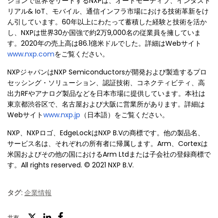
ションで世界をリードするNXPは、オートモーティブ、インダスト
リアル& IoT、モバイル、通信インフラ市場における技術革新をけ
ん引しています。60年以上にわたって蓄積した経験と技術を活か
し、NXPは世界30か国強で約2万9,000名の従業員を擁していま
す。2020年の売上高は86.1億米ドルでした。詳細はWebサイト
www.nxp.com
をご覧ください。
NXPジャパンはNXP Semiconductorsが開発および製造するプロ
セッシング・ソリューション、認証技術、コネクティビティ、高
出力RFやアナログ製品などを日本市場に提供しています。本社は
東京都渋谷区で、名古屋および大阪に営業所があります。詳細は
Webサイト
www.nxp.jp
（日本語）をご覧ください。
NXP、NXPロゴ、EdgeLockはNXP B.Vの商標です。他の製品名、
サービス名は、それぞれの所有者に帰属します。Arm、Cortexは
米国およびその他の国におけるArm Ltdまたは子会社の登録商標で
す。All rights reserved. © 2021 NXP B.V.
タグ:
企業情報
ツ
共有