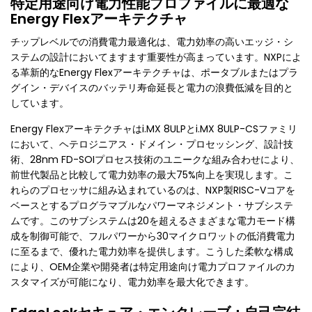
特定用途向け電力性能プロファイルに最適な
Energy Flexアーキテクチャ
チップレベルでの消費電力最適化は、電力効率の高いエッジ・シ
ステムの設計においてますます重要性が高まっています。NXPによ
る革新的なEnergy Flexアーキテクチャは、ポータブルまたはプラ
グイン・デバイスのバッテリ寿命延長と電力の浪費低減を目的と
しています。
Energy Flexアーキテクチャはi.MX 8ULPとi.MX 8ULP-CSファミリ
において、ヘテロジニアス・ドメイン・プロセッシング、設計技
術、28nm FD-SOIプロセス技術のユニークな組み合わせにより、
前世代製品と比較して電力効率の最大75%向上を実現します。こ
れらのプロセッサに組み込まれているのは、NXP製RISC-Vコアを
ベースとするプログラマブルなパワーマネジメント・サブシステ
ムです。このサブシステムは20を超えるさまざまな電力モード構
成を制御可能で、フルパワーから30マイクロワットの低消費電力
に至るまで、優れた電力効率を提供します。こうした柔軟な構成
により、OEM企業や開発者は特定用途向け電力プロファイルのカ
スタマイズが可能になり、電力効率を最大化できます。