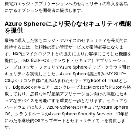
費電力エッジ・アプリケーションへのセキュリティの導入を容易
にするオプションを開発者に提供します。
Azure Sphereにより安心なセキュリティ機能
を提供
最初に導入した後もエッジ・デバイスのセキュリティを長期的に
維持するには、信頼性の高い管理サービスが常時必要になりま
す。NXPはマイクロソフトとの協力によりお客様にこうした機能を
提供し、i.MX 8ULP-CS（クラウド・セキュア）アプリケーショ
ン・プロセッサ・ファミリでAzure Sphereチップ・クラウド間セ
キュリティを実現しました。Azure Sphere認証済みi.MX 8ULP-
CSはシリコン自体に組み込まれたセキュアなRoot of Trustとし
て、EdgeLockセキュア・エンクレーブ上にMicrosoft Plutonを搭
載しており、広範なIoT/産業アプリケーション向けの高度にセキ
ュアなデバイスを可能にする重要な一歩となります。セキュアな
ハードウェアに加え、Azure SphereはセキュアなAzure Sphere
OS、クラウドベースのAzure Sphere Security Service、10年超
にわたる継続的OSアップデートとセキュリティ向上を提供しま
す。