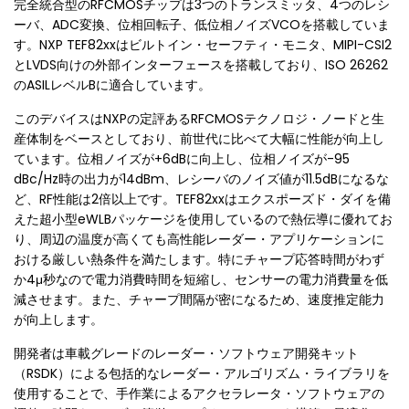
完全統合型のRFCMOSチップは3つのトランスミッタ、4つのレシ
ーバ、ADC変換、位相回転子、低位相ノイズVCOを搭載していま
す。NXP TEF82xxはビルトイン・セーフティ・モニタ、MIPI-CSI2
とLVDS向けの外部インターフェースを搭載しており、ISO 26262
のASILレベルBに適合しています。
このデバイスはNXPの定評あるRFCMOSテクノロジ・ノードと生
産体制をベースとしており、前世代に比べて大幅に性能が向上し
ています。位相ノイズが+6dBに向上し、位相ノイズが-95
dBc/Hz時の出力が14dBm、レシーバのノイズ値が11.5dBになるな
ど、RF性能は2倍以上です。TEF82xxはエクスポーズド・ダイを備
えた超小型eWLBパッケージを使用しているので熱伝導に優れてお
り、周辺の温度が高くても高性能レーダー・アプリケーションに
おける厳しい熱条件を満たします。特にチャープ応答時間がわず
か4μ秒なので電力消費時間を短縮し、センサーの電力消費量を低
減させます。また、チャープ間隔が密になるため、速度推定能力
が向上します。
開発者は車載グレードのレーダー・ソフトウェア開発キット
（RSDK）による包括的なレーダー・アルゴリズム・ライブラリを
使用することで、手作業によるアクセラレータ・ソフトウェアの