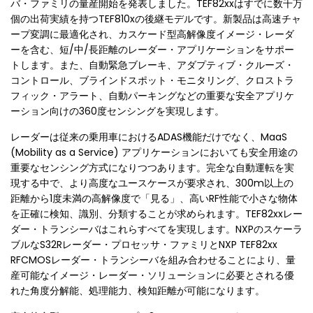
バ・ファミリの量産開始を発表しました。TEF82xxはすでに数千万
個の出荷実績を持つTEF810xの後継モデルです。新製品は高速チャ
ープ変調に最適化され、カスケード型高解像度イメージ・レーダ
ーを含む、短/中/長距離のレーダー・アプリケーションをサポー
トします。また、自動緊急ブレーキ、アダプティブ・クルーズ・
コントロール、ブラインドスポット・モニタリング、クロストラ
フィック・アラート、自動パーキングなどの重要な安全アプリケ
ーション向けの360度センシングを実現します。
レーダーは従来の乗用車におけるADAS機能だけでなく、MaaS
(Mobility as a Service) アプリケーションにおいても安全用途の
重要なセンシング方式になりつつあります。完全な自動運転を実
現する中で、より高度なユースケースが要求され、300m以上の
距離から1度未満の高解像度で「見る」、高いRF性能で小さな物体
を正確に検知、識別、分類することが求められます。TEF82xxレー
ダー・トランシーバはこれらすべてを実現します。NXPのスケーラ
ブルなS32Rレーダー・プロセッサ・ファミリとNXP TEF82xx
RFCMOSレーダー・トランシーバを組み合わせることにより、量
産可能なイメージ・レーダー・ソリューションに必要とされる優
れた角度分解能、処理能力、検知距離が可能になります。