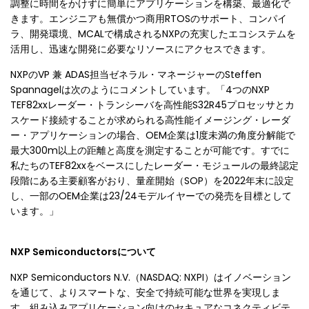
調整に時間をかけずに簡単にアプリケーションを構築、最適化で
きます。エンジニアも無償かつ商用RTOSのサポート、コンパイ
ラ、開発環境、MCALで構成されるNXPの充実したエコシステムを
活用し、迅速な開発に必要なリソースにアクセスできます。
NXPのVP 兼 ADAS担当ゼネラル・マネージャーのSteffen
Spannagelは次のようにコメントしています。「4つのNXP
TEF82xxレーダー・トランシーバを高性能S32R45プロセッサとカ
スケード接続することが求められる高性能イメージング・レーダ
ー・アプリケーションの場合、OEM企業は1度未満の角度分解能で
最大300m以上の距離と高度を測定することが可能です。すでに
私たちのTEF82xxをベースにしたレーダー・モジュールの最終認定
段階にある主要顧客がおり、量産開始（SOP）を2022年末に設定
し、一部のOEM企業は23/24モデルイヤーでの発売を目標として
います。」
NXP Semiconductorsについて
NXP Semiconductors N.V.（NASDAQ: NXPI）はイノベーション
を通じて、よりスマートな、安全で持続可能な世界を実現しま
す。組み込みアプリケーション向けのセキュアなコネクティビテ