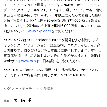
ィ・ソリューションで世界をリードするNXPは、オートモーティ
ブ、インダストリアル& IoT、モバイル、通信インフラの各市場で
新たな可能性を拓いています。60年以上にわたって蓄積した経験
と技術を活かし、NXPは世界30か国強で約3万1,000名の従業員を
擁しています。2021年の売上高は110億6,000万米ドルでした。詳
細はWebサイト
www.nxp.com
をご覧ください。
NXPジャパンはNXP Semiconductorsが開発および製造するプロ
セッシング・ソリューション、認証技術、コネクティビティ、高
出力RFやアナログ製品などを日本市場に提供しています。本社は
東京都渋谷区で、名古屋および大阪に営業所があります。詳細は
Webサイト
www.nxp.jp
（日本語）をご覧ください。
NXP、NXPロゴはNXP B.Vの商標です。他の製品名、サービス名
は、それぞれの所有者に帰属します。© 2022 NXP B.V.
タグ:
オートモーティブ
,
企業情報
ツ
共有
フ
LinkedIn