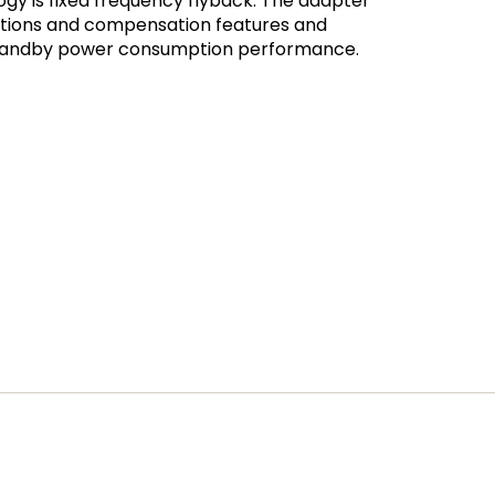
gy is fixed frequency flyback. The adapter
ections and compensation features and
 standby power consumption performance.