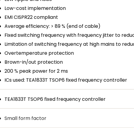
Low-cost implementation
EMI CISPR22 compliant
Average efficiency: > 89 % (end of cable)
Fixed switching frequency with frequency jitter to redu
Limitation of switching frequency at high mains to re
Overtemperature protection
Brown-in/out protection
200 % peak power for 2 ms
ICs used: TEA1833T TSOP6 fixed frequency controller
TEA1833T TSOP6 fixed frequency controller
Small form factor