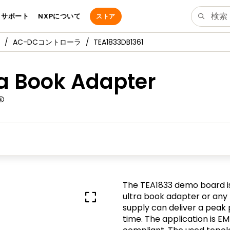
サポート
NXPについて
ストア
AC-DCコントローラ
TEA1833DB1361
ra Book Adapter
The TEA1833 demo board is
ultra book adapter or any
supply can deliver a peak 
time. The application is 