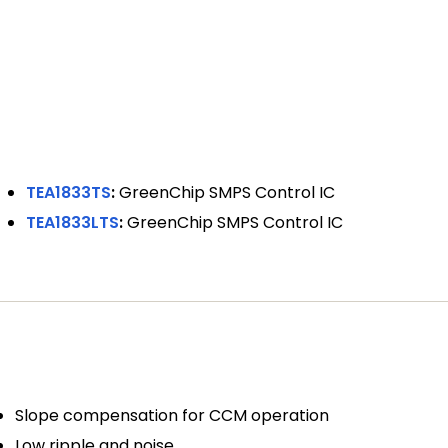
TEA1833TS
:
GreenChip SMPS Control IC
TEA1833LTS
:
GreenChip SMPS Control IC
Slope compensation for CCM operation
Low ripple and noise