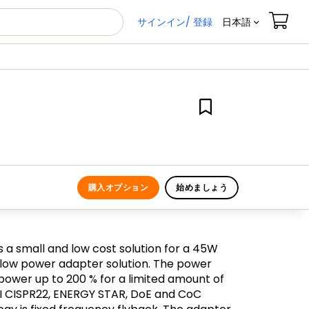
サインイン/ 登録
日本語
購入オプション
始めましょう
 a small and low cost solution for a 45W
 low power adapter solution. The power
power up to 200 % for a limited amount of
EMI CISPR22, ENERGY STAR, DoE and CoC