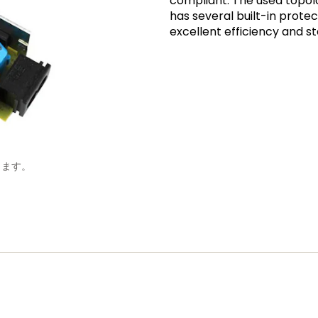
compliant. The used topolo
has several built-in prot
excellent efficiency and
します。