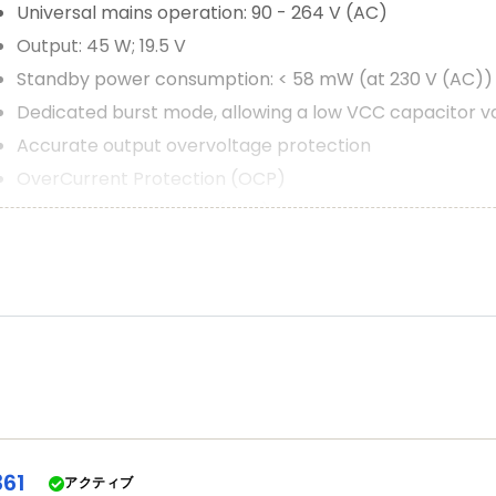
Universal mains operation: 90 - 264 V (AC)
Output: 45 W; 19.5 V
Standby power consumption: < 58 mW (at 230 V (AC))
Dedicated burst mode, allowing a low VCC capacitor v
Accurate output overvoltage protection
OverCurrent Protection (OCP)
OverPower Protection (OPP)
ENERGY STAR, DoE, and CoC compliant
361
アクティブ