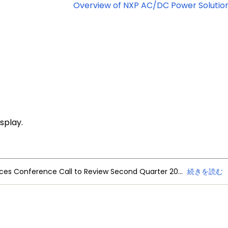
Overview of NXP AC/DC Power Solutio
splay.
NXP Semiconductors Announces Conference Call to Review Second Quarter 2026 Financial Results
続きを読む