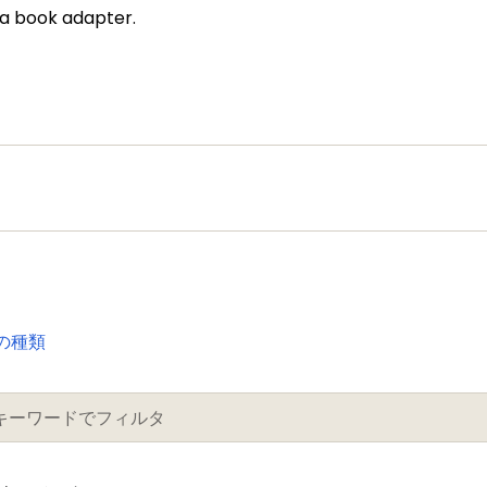
ra book adapter.
の種類