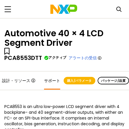
Automotive 40 × 4 LCD
Segment Driver
PCA8553DTT
アクティブ
アラートの受信
設計・リソース
サポート
購入/パラメータ
パッケージ/品質
PCA8553 is an ultra low-power LCD segment driver with 4
backplane- and 40 segment-driver outputs, with either an
I²C- or an SPI-bus interface. It comprises an internal
oscillator, bias generation, instruction decoding, and display