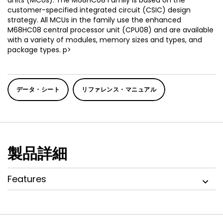
units (MCUs). The M68HC08 Family is based on the
customer-specified integrated circuit (CSIC) design
strategy. All MCUs in the family use the enhanced
M68HC08 central processor unit (CPU08) and are available
with a variety of modules, memory sizes and types, and
package types. p>
データ・シート
リファレンス・マニュアル
製品詳細
Features