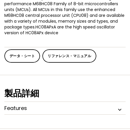
performance M68HC08 Family of 8-bit microcontrollers
units (MCUs). All MCUs in this family use the enhanced
M68HC08 central processor unit (CPU08) and are available
with a variety of modules, memory sizes and types, and
package types.HC08APxA are the high speed oscillator
version of HC08APx device
データ・シート
リファレンス・マニュアル
製品詳細
Features