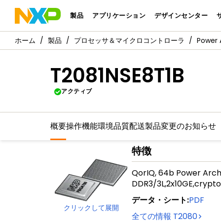
製品
アプリケーション
デザインセンター
製品
プロセッサ＆マイクロコントローラ
Power 
T2081NSE8T1B
アクティブ
概要
操作機能
環境
品質
配送
製品変更のお知らせ
特徴
QorIQ, 64b Power Arch,
DDR3/3L,2x10GE,crypto 
データ・シート
:
PDF
クリックして展開
全ての情報
T2080