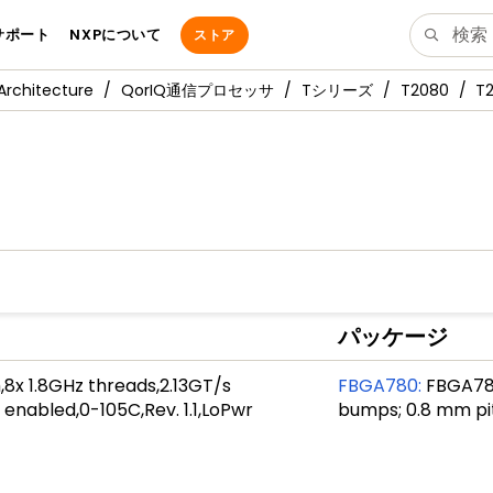
サポート
NXPについて
ストア
Architecture
QorIQ通信プロセッサ
Tシリーズ
T2080
T2
パッケージ
8x 1.8GHz threads,2.13GT/s
FBGA780
:
FBGA780,
enabled,0-105C,Rev. 1.1,LoPwr
bumps; 0.8 mm pi