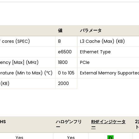
値
パラメータ
 cores (SPEC)
8
L3 Cache (Max) (KB)
e6500
Ethernet Type
uency [Max] (MHz)
1800
PCIe
rature (Min to Max) (℃)
0 to 105
External Memory Supporte
 (KB)
2000
oHS
ハロゲンフリ
RHFインジケータ
ー
ー
Yes
Yes