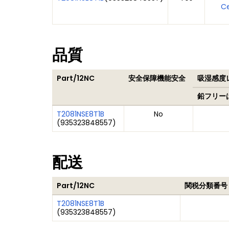
Ce
品質
Part/12NC
安全保障機能安全
吸湿感度レ
鉛フリー
T2081NSE8T1B
No
(
935323848557
)
配送
Part/12NC
関税分類番号
T2081NSE8T1B
(
935323848557
)