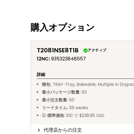
購入オプション
T2081NSE8T1B
アクティブ
12NC
:
935323848557
詳細
梱包
:
TRAY
-
Tray, Bakeable, Multiple in Drypa
最小パッケージ数量
:
60
最小注文数量
:
60
リードタイム
:
39
weeks
標準価格
:
100 で $238.85 USD
代理店からの注文