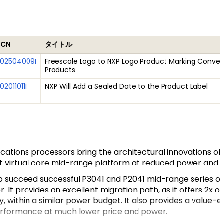
PCN
タイトル
202504009I
Freescale Logo to NXP Logo Product Marking Conver
Products
02011011I
NXP Will Add a Sealed Date to the Product Label
ons processors bring the architectural innovations of t
t virtual core mid-range platform at reduced power and p
to succeed successful P3041 and P2041 mid-range series o
It provides an excellent migration path, as it offers 2x or
 within a similar power budget. It also provides a value
erformance at much lower price and power.