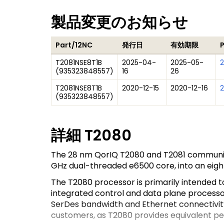
製品変更のお知らせ
Part/12NC
発行日
有効期限
T2081NSE8T1B
2025-04-
2025-05-
(
935323848557
)
16
26
T2081NSE8T1B
2020-12-15
2020-12-16
2
(
935323848557
)
詳細
T2080
The 28 nm QorIQ T2080 and T2081 communicati
GHz dual-threaded e6500 core, into an eigh
The T2080 processor is primarily intended 
integrated control and data plane processor. 
SerDes bandwidth and Ethernet connectivity,
customers, as T2080 provides equivalent p