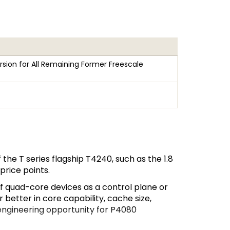
sion for All Remaining Former Freescale
he T series flagship T4240, such as the 1.8
rice points.
f quad-core devices as a control plane or
 better in core capability, cache size,
-engineering opportunity for P4080