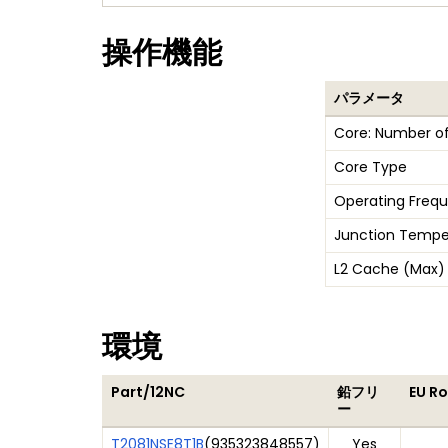
操作機能
パラメータ
Core: Number of
Core Type
Operating Freq
Junction Tempe
L2 Cache (Max)
環境
Part/12NC
鉛フリ
EU R
ー
T2081NSE8T1B
(
935323848557
)
Yes