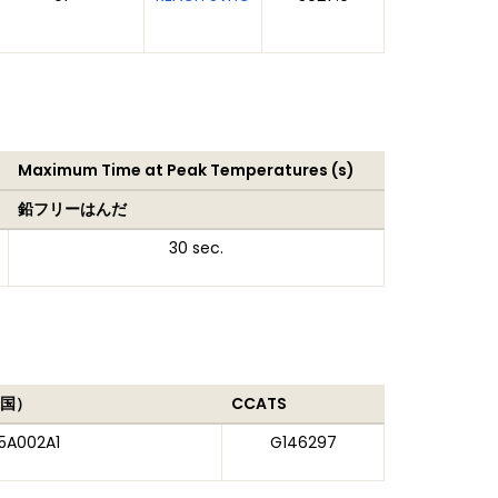
Maximum Time at Peak Temperatures (s)
鉛フリーはんだ
30 sec.
国）
CCATS
5A002A1
G146297