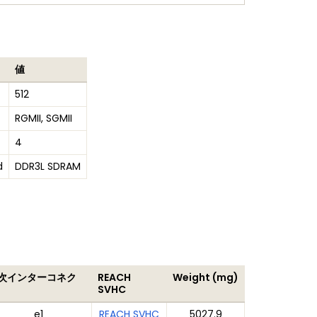
値
512
RGMII, SGMII
4
d
DDR3L SDRAM
2次インターコネク
REACH
Weight (mg)
ト
SVHC
e1
REACH SVHC
5027.9