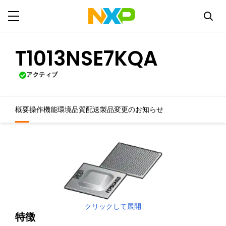
T1013NSE7KQA
アクティブ
概要
操作機能
環境
品質
配送
製品変更のお知らせ
クリックして展開
特徴