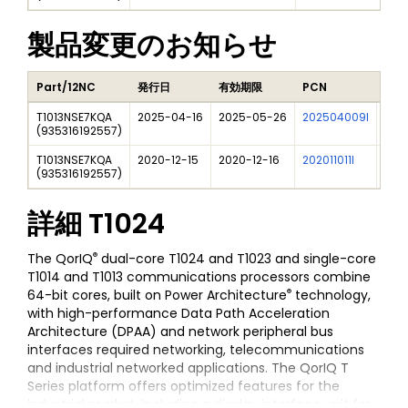
製品変更のお知らせ
Part/12NC
発行日
有効期限
PCN
タイ
T1013NSE7KQA
2025-04-16
2025-05-26
202504009I
Free
(
935316192557
)
T1013NSE7KQA
2020-12-15
2020-12-16
202011011I
NXP 
(
935316192557
)
詳細
T1024
®
The QorIQ
dual-core T1024 and T1023 and single-core
T1014 and T1013 communications processors combine
®
64-bit cores, built on Power Architecture
technology,
with high-performance Data Path Acceleration
Architecture (DPAA) and network peripheral bus
interfaces required networking, telecommunications
and industrial networked applications. The QorIQ T
Series platform offers optimized features for the
industrial market, including a display interface unit for