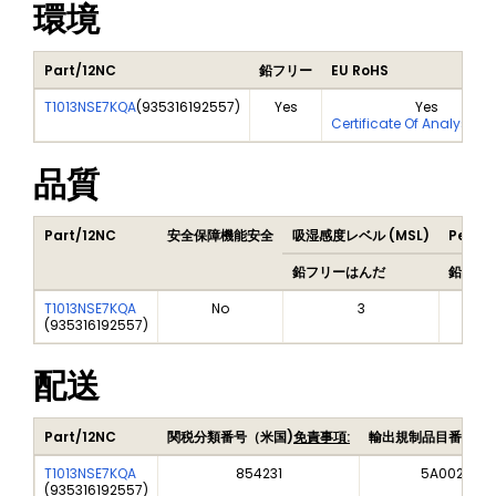
環境
Part/12NC
鉛フリー
EU RoHS
T1013NSE7KQA
(
935316192557
)
Yes
Yes
Certificate Of Analysis 
品質
Part/12NC
安全保障機能安全
吸湿感度レベル (MSL)
Peak 
鉛フリーはんだ
鉛フリ
T1013NSE7KQA
No
3
(
935316192557
)
配送
Part/12NC
関税分類番号（米国)
免責事項:
輸出規制品目番号（
T1013NSE7KQA
854231
5A002A1
(
935316192557
)