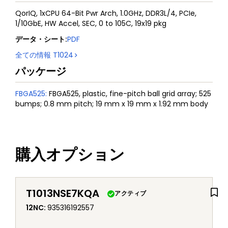
QorIQ, 1xCPU 64-Bit Pwr Arch, 1.0GHz, DDR3L/4, PCIe,
1/10GbE, HW Accel, SEC, 0 to 105C, 19x19 pkg
データ・シート
:
PDF
全ての情報
T1024
パッケージ
FBGA525
:
FBGA525, plastic, fine-pitch ball grid array; 525
bumps; 0.8 mm pitch; 19 mm x 19 mm x 1.92 mm body
購入オプション
T1013NSE7KQA
アクティブ
12NC
:
935316192557