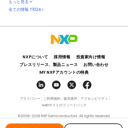
もっと見る
®
HMI, the QUICC Engine
for industrial protocol offload
全ての情報
T1024
and ECC support for high reliability “always on”
applications.
The T1024 and T1014 processors come in a full-
featured 23x23 mm package, which provides scalable,
pin compatibility with the quad-core T1042 processor,
and even the eight core T2081 processor for price and
power scaling with a single system design.
The QorIQ T1023 and T1013 communications processors
NXPについて
採用情報
投資家向け情報
are interface and power-optimized SoCs designed to
プレスリリース、製品ニュース
お問い合わせ
deliver impressive single- or dual-core performance
MY NXPアカウントの特典
for cost and power sensitive networking and industrial
systems. Both versions offer an excellent software
compatible 64-bit and I/O upgrade path for the
popular QorIQ P10XX family of 32-bit communications
processors.
プライバシー
ご利用規約
販売条件
アクセシビリティ
webサイトのフィードバック
©2006-2026 NXP Semiconductors. All rights reserved.