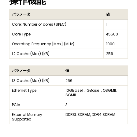
操作機能
パラメータ
値
Core: Number of cores (SPEC)
1
Core Type
e5500
Operating Frequency [Max] (MHz)
1000
L2 Cache (Max) (KB)
256
パラメータ
値
L3 Cache (Max) (KB)
256
Ethernet Type
10GBaseT, 1GBaseT, QSGMII,
SGMII
PCIe
3
External Memory
DDR3L SDRAM, DDR4 SDRAM
Supported