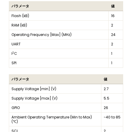
パラメータ
値
Flash (kB)
16
RAM (kB)
2
Operating Frequency [Max] (MHz)
24
UART
2
2
I
C
1
SPI
1
パラメータ
値
Supply Voltage [min] (V)
2.7
Supply Voltage [max] (V)
5.5
GPIO
26
Ambient Operating Temperature (Min to Max)
-40 to 85
(℃)
SCI
2