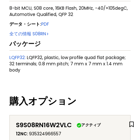
8-bit MCU, S08 core, 16KB Flash, 20MHz, -40/+105degC,
Automotive Qualified, QFP 32
データ・シート
:
PDF
全ての情報
S08RN
パッケージ
LQFP32
:
LQFP32, plastic, low profile quad flat package;
32 terminals; 0.8 mm pitch; 7 mm x 7 mm x 1.4 mm
body
購入オプション
S9S08RN16W2VLC
アクティブ
12NC
:
935324966557