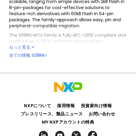
scalable, ranging from simple devices with 2kB Flash in
8-pin-packages for cost-effective solutions to
feature-rich derivatives with 60kB Flash in 64-pin
packages. The family-approach allows easy, pin and
peripheral-compatible migration.
The S08RN MCU family is fully AEC-Q100 compliant and
qualified up to 125°C ambient temperatures.
もっと見る
Integrated peripherals including Touch Sensing
全ての情報
S08RN
interface as well as motorcontrol-PWM simplify PCB
design, and combined with a broad portfolio of device
options, result in reduced BOM costs.
NXPについて
採用情報
投資家向け情報
プレスリリース、製品ニュース
お問い合わせ
MY NXPアカウントの特典