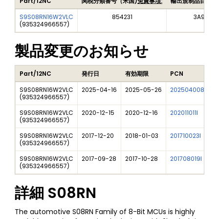
Part/12NC
関税分類番号（米国)
免責事項:
輸出規制品目番号
S9S08RN16W2VLC
854231
3A991A2
(
935324966557
)
製品変更のお知らせ
Part/12NC
発行日
有効期限
PCN
S9S08RN16W2VLC
2025-04-16
2025-05-26
202504008I
F
(
935324966557
)
S9S08RN16W2VLC
2020-12-15
2020-12-16
202011011I
N
(
935324966557
)
S9S08RN16W2VLC
2017-12-20
2018-01-03
201710023I
N
(
935324966557
)
S9S08RN16W2VLC
2017-09-28
2017-10-28
201708019I
S
(
935324966557
)
詳細
S08RN
The automotive S08RN Family of 8-Bit MCUs is highly