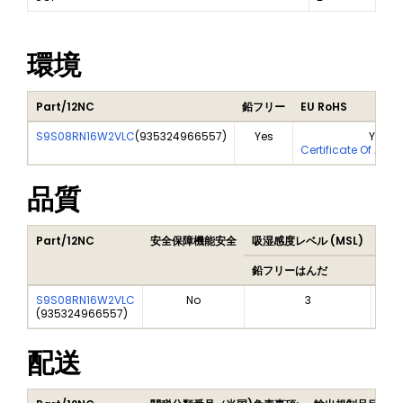
環境
Part/12NC
鉛フリー
EU RoHS
S9S08RN16W2VLC
(
935324966557
)
Yes
Yes
Certificate Of Anal
品質
Part/12NC
安全保障機能安全
吸湿感度レベル (MSL)
Pea
鉛フリーはんだ
鉛フ
S9S08RN16W2VLC
No
3
(
935324966557
)
配送