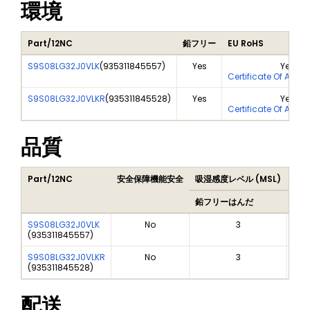
環境
Part/12NC
鉛フリー
EU RoHS
S9S08LG32J0VLK
(
935311845557
)
Yes
Yes
Certificate Of Anal
S9S08LG32J0VLKR
(
935311845528
)
Yes
Yes
Certificate Of Anal
品質
Part/12NC
安全保障機能安全
吸湿感度レベル (MSL)
Pea
鉛フリーはんだ
鉛フ
S9S08LG32J0VLK
No
3
(
935311845557
)
S9S08LG32J0VLKR
No
3
(
935311845528
)
配送