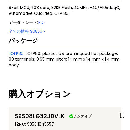
8-bit MCU, S08 core, 32KB Flash, 40MHz, -40/+105degC,
Automotive Qualified, QFP 80
データ・シート
:
PDF
全ての情報
S08LG
パッケージ
LQFP80
:
LQFP80, plastic, low profile quad flat package;
80 terminals; 0.65 mm pitch; 14 mm x 14 mm x 1.4 mm
body
購入オプション
S9S08LG32J0VLK
アクティブ
12NC
:
935311845557