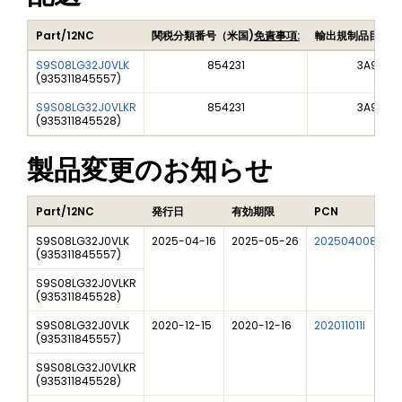
Part/12NC
関税分類番号（米国)
免責事項:
輸出規制品目番号
S9S08LG32J0VLK
854231
3A991A2
(
935311845557
)
S9S08LG32J0VLKR
854231
3A991A2
(
935311845528
)
製品変更のお知らせ
Part/12NC
発行日
有効期限
PCN
S9S08LG32J0VLK
2025-04-16
2025-05-26
202504008I
F
(
935311845557
)
S9S08LG32J0VLKR
(
935311845528
)
S9S08LG32J0VLK
2020-12-15
2020-12-16
202011011I
N
(
935311845557
)
S9S08LG32J0VLKR
(
935311845528
)