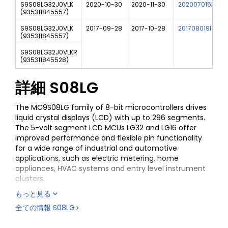
S9S08LG32J0VLK
2020-10-30
2020-11-30
202007015I
N
(
935311845557
)
S9S08LG32J0VLK
2017-09-28
2017-10-28
201708019I
S
(
935311845557
)
S9S08LG32J0VLKR
(
935311845528
)
詳細
S08LG
The MC9S08LG family of 8-bit microcontrollers drives
liquid crystal displays (LCD) with up to 296 segments.
The 5-volt segment LCD MCUs LG32 and LG16 offer
improved performance and flexible pin functionality
for a wide range of industrial and automotive
applications, such as electric metering, home
appliances, HVAC systems and entry level instrument
clusters.
もっと見る
全ての情報
S08LG