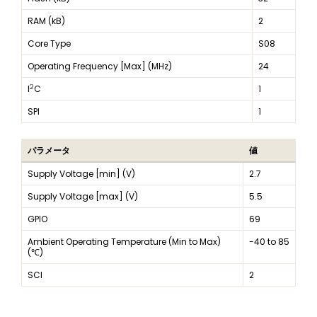
RAM (kB)
2
Core Type
S08
Operating Frequency [Max] (MHz)
24
2
I
C
1
SPI
1
パラメータ
値
Supply Voltage [min] (V)
2.7
Supply Voltage [max] (V)
5.5
GPIO
69
Ambient Operating Temperature (Min to Max)
-40 to 85
(℃)
SCI
2