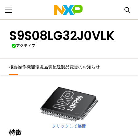
S9S08LG32J0VLK
アクティブ
概要
操作機能
環境
品質
配送
製品変更のお知らせ
クリックして展開
特徴