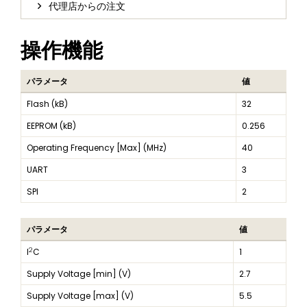
代理店からの注文
操作機能
パラメータ
値
Flash (kB)
32
EEPROM (kB)
0.256
Operating Frequency [Max] (MHz)
40
UART
3
SPI
2
パラメータ
値
2
I
C
1
Supply Voltage [min] (V)
2.7
Supply Voltage [max] (V)
5.5