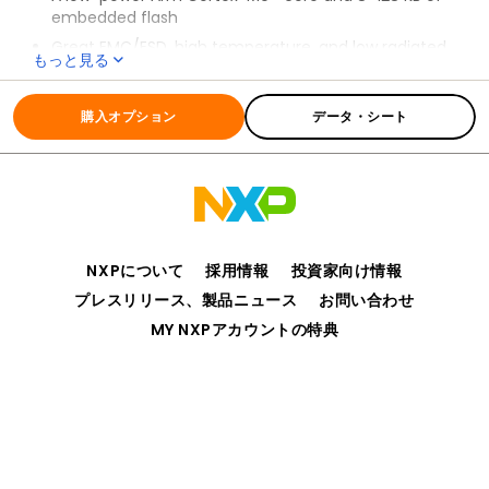
embedded flash
Great EMC/ESD, high temperature, and low radiated
もっと見る
emissions
全ての情報
KEA
Scalable, highly robust performance solution for
購入オプション
データ・シート
cost-sensitive automotive applications
A broad set of reference designs, tools and
application notes to help shorten design
development and speed time-to-market
NXPについて
採用情報
投資家向け情報
プレスリリース、製品ニュース
お問い合わせ
MY NXPアカウントの特典
プライバシー
ご利用規約
販売条件
アクセシビリティ
webサイトのフィードバック