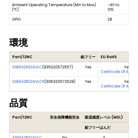
Ambient Operating Temperature (Min to Max)
-40 to
(℃)
105
GPIO
28
環境
Part/12NC
鉛フリー
EU RoHS
S9KEAZN32AVLC
(
935320572557
)
Yes
Yes
Certificate Of Analy
S9KEAZN32AVLCR
(
935320572528
)
Yes
Yes
Certificate Of Analy
品質
Part/12NC
安全保障機能安全
吸湿感度レベル (MSL)
Peak
鉛フリーはんだ
鉛フ
S9KEAZN32AVLC
No
3