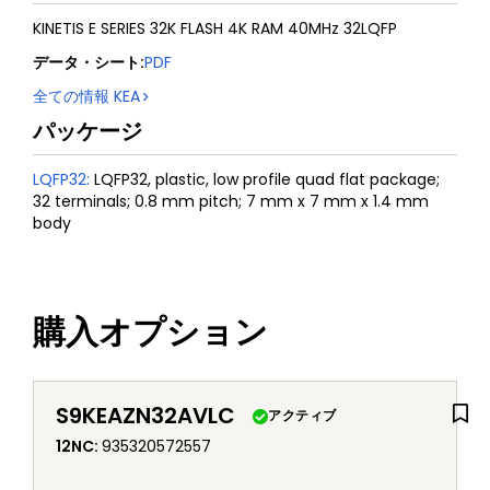
KINETIS E SERIES 32K FLASH 4K RAM 40MHz 32LQFP
データ・シート
:
PDF
全ての情報
KEA
パッケージ
LQFP32
:
LQFP32, plastic, low profile quad flat package;
32 terminals; 0.8 mm pitch; 7 mm x 7 mm x 1.4 mm
body
購入オプション
S9KEAZN32AVLC
アクティブ
12NC
:
935320572557