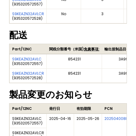
(
935320572557
)
S9KEAZN32AVLCR
No
3
(
935320572528
)
配送
Part/12NC
関税分類番号（米国)
免責事項:
輸出規制品目番号
S9KEAZN32AVLC
854231
3A991A2
(
935320572557
)
S9KEAZN32AVLCR
854231
3A991A2
(
935320572528
)
製品変更のお知らせ
Part/12NC
発行日
有効期限
PCN
タ
S9KEAZN32AVLC
2025-04-16
2025-05-26
202504008I
Fr
(
935320572557
)
S9KEAZN32AVLCR