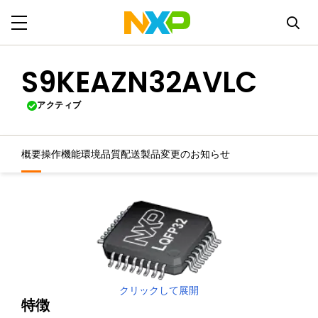
S9KEAZN32AVLC
アクティブ
概要
操作機能
環境
品質
配送
製品変更のお知らせ
クリックして展開
特徴