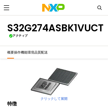
S32G274ASBK1VUCT
アクティブ
概要
操作機能
環境
品質
配送
クリックして展開
特徴