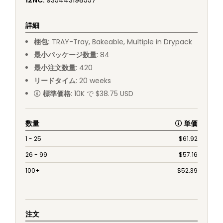
12NC
:
935443198557
詳細
梱包
:
TRAY
-
Tray, Bakeable, Multiple in Drypack
最小パッケージ数量
:
84
最小注文数量
:
420
リードタイム
:
20
weeks
標準価格
:
10K で $38.75 USD
数量
単価
1 - 25
$
61.92
26 - 99
$
57.16
100+
$
52.39
注文