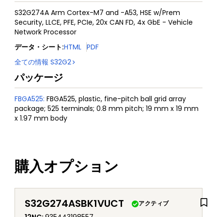
S32G274A Arm Cortex-M7 and -A53, HSE w/Prem
Security, LLCE, PFE, PCIe, 20x CAN FD, 4x GbE - Vehicle
Network Processor
データ・シート
:
HTML
PDF
全ての情報
S32G2
パッケージ
FBGA525
:
FBGA525, plastic, fine-pitch ball grid array
package; 525 terminals; 0.8 mm pitch; 19 mm x 19 mm
x 1.97 mm body
購入オプション
S32G274ASBK1VUCT
アクティブ