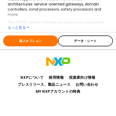
architectures: service-oriented gateways, domain
controllers, zonal processors, safety processors and
more.
The S32G2 vehicle network processors are supported
もっと見る
by a broad range of software enablement that is
comprised of Reference Software, Standard Software
全ての情報
S32G2
and Premium Software, in addition to support from the
購入オプション
データ・シート
S32 Design Studio IDE.
NXPについて
採用情報
投資家向け情報
プレスリリース、製品ニュース
お問い合わせ
MY NXPアカウントの特典
プライバシー
ご利用規約
販売条件
アクセシビリティ