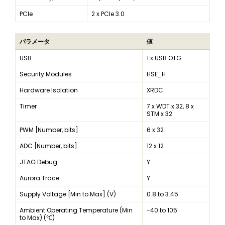
PCIe
2 x PCIe 3.0
パラメータ
値
USB
1 x USB OTG
Security Modules
HSE_H
Hardware Isolation
XRDC
Timer
7 x WDT x 32, 8 x
STM x 32
PWM [Number, bits]
6 x 32
ADC [Number, bits]
12 x 12
JTAG Debug
Y
Aurora Trace
Y
Supply Voltage [Min to Max] (V)
0.8 to 3.45
Ambient Operating Temperature (Min
-40 to 105
to Max) (℃)