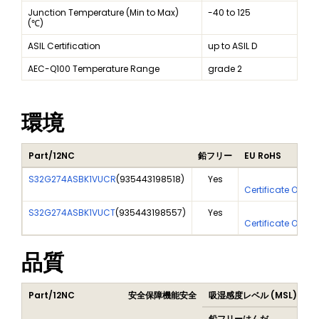
Junction Temperature (Min to Max)
-40 to 125
(℃)
ASIL Certification
up to ASIL D
AEC-Q100 Temperature Range
grade 2
環境
Part/12NC
鉛フリー
EU RoHS
S32G274ASBK1VUCR
(
935443198518
)
Yes
Yes
Certificate Of An
S32G274ASBK1VUCT
(
935443198557
)
Yes
Yes
Certificate Of An
品質
Part/12NC
安全保障機能安全
吸湿感度レベル (MSL)
P
鉛フリーはんだ
鉛