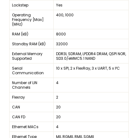
Lockstep
Yes
Operating
400, 1000
Frequency [Max]
(MHz)
RAM (kB)
8000
Standby RAM (kB)
32000
External Memory
DDR3L SDRAM, LPDDR4 DRAM, QSPI NOR,
Supported
SD3.0/eMMC5.1 NAND
Serial
10 x SPI, 2 x FlexRay, 3 x UART, 5 x I²C
Communication
Number of LIN
4
Channels
Flexray
2
CAN
20
CAN FD
20
Ethernet MACs
4
Ethernet Type
MII, RGMII, RMII, SGMII