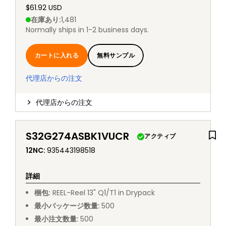
$61.92 USD
在庫あり
:
1,481
Normally ships in 1-2 business days.
カートに入れる
無料サンプル
代理店からの注文
代理店からの注文
S32G274ASBK1VUCR
アクティブ
12NC
:
935443198518
詳細
梱包
:
REEL
-
Reel 13" Q1/T1 in Drypack
最小パッケージ数量
:
500
最小注文数量
:
500