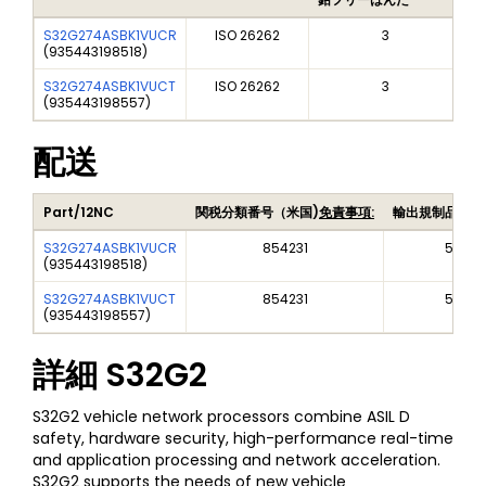
S32G274ASBK1VUCR
ISO 26262
3
(
935443198518
)
S32G274ASBK1VUCT
ISO 26262
3
(
935443198557
)
配送
Part/12NC
関税分類番号（米国)
免責事項:
輸出規制品目番
S32G274ASBK1VUCR
854231
5A99
(
935443198518
)
S32G274ASBK1VUCT
854231
5A99
(
935443198557
)
詳細
S32G2
S32G2 vehicle network processors combine ASIL D
safety, hardware security, high-performance real-time
and application processing and network acceleration.
S32G2 supports the needs of new vehicle