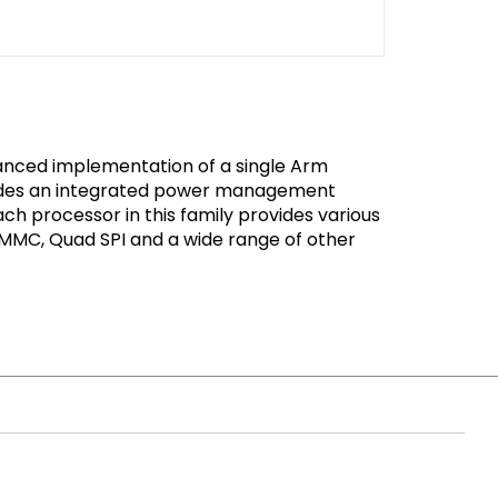
vanced implementation of a single Arm
cludes an integrated power management
h processor in this family provides various
eMMC, Quad SPI and a wide range of other