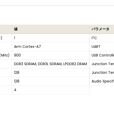
値
パラメータ
2
C)
1
I
C
Arm Cortex-A7
UART
(MHz)
900
USB Controll
DDR3 SDRAM, DDR3L SDRAM, LPDDR2 DRAM
Junction Te
128
Junction Te
128
Audio Specif
4