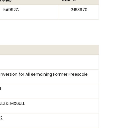
5A992C
G163970
nversion for All Remaining Former Freescale
l
ULZ&i.MX6ULL
B2