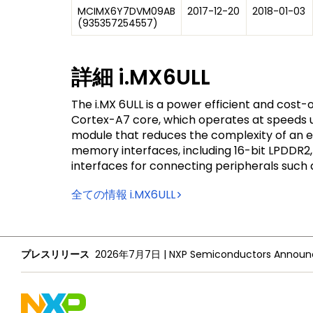
MCIMX6Y7DVM09AB
2017-12-20
2018-01-03
(
935357254557
)
詳細
i.MX6ULL
The i.MX 6ULL is a power efficient and cost
Cortex-A7 core, which operates at speeds 
module that reduces the complexity of an ex
memory interfaces, including 16-bit LPDDR2
interfaces for connecting peripherals such 
全ての情報
i.MX6ULL
プレスリリース
2026年7月7日
|