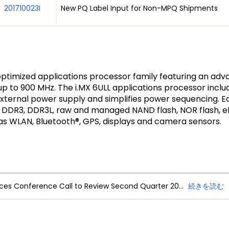
201710023I
New PQ Label Input for Non-MPQ Shipments
-optimized applications processor family featuring an ad
up to 900 MHz. The i.MX 6ULL applications processor in
ternal power supply and simplifies power sequencing. Eac
, DDR3, DDR3L, raw and managed NAND flash, NOR flash, 
as WLAN, Bluetooth®, GPS, displays and camera sensors.
NXP Semiconductors Announces Conference Call to Review Second Quarter 2026 Financial Results
続きを読む