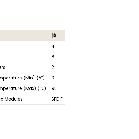
値
4
8
ers
2
mperature (Min) (℃)
0
mperature (Max) (℃)
95
ic Modules
SPDIF