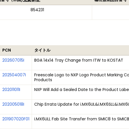
854231
PCN
タイトル
202607015I
BGA 14x14 Tray Change from ITW to KOSTAT
202504007I
Freescale Logo to NXP Logo Product Marking Co
Products
202011011I
NXP Will Add a Sealed Date to the Product Labe
202005018I
Chip Errata Update for i.MX6UL&i.MX6SLL&i.MX6
201907020F01
i.MX6ULL Fab Site Transfer from SMIC8 to SMIC