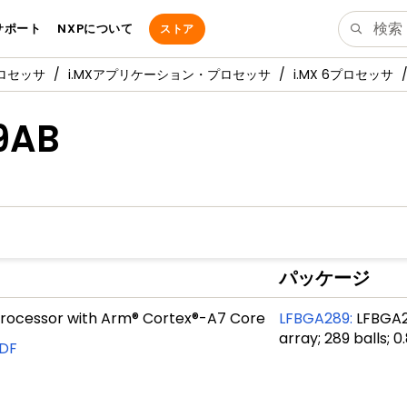
サポート
NXPについて
ストア
プロセッサ
i.MXアプリケーション・プロセッサ
i.MX 6プロセッサ
9AB
パッケージ
 Processor with Arm® Cortex®-A7 Core
LFBGA289
:
LFBGA28
array; 289 balls;
DF