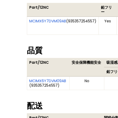
Part/12NC
鉛フリ
ー
MCIMX6Y7DVM09AB
(
935357254557
)
Yes
品質
Part/12NC
安全保障機能安全
吸湿感度
鉛フリ
MCIMX6Y7DVM09AB
No
(
935357254557
)
配送
Part/12NC
関税分