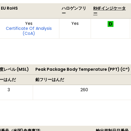
EU RoHS
ハロゲンフリ
RHFインジケータ
ー
ー
Yes
Yes
Certificate Of Analysis
(CoA)
レベル (MSL)
Peak Package Body Temperature (PPT) (C°)
ーはんだ
鉛フリーはんだ
3
260
類番号（米国)
免責事項:
輸出規制品目番号