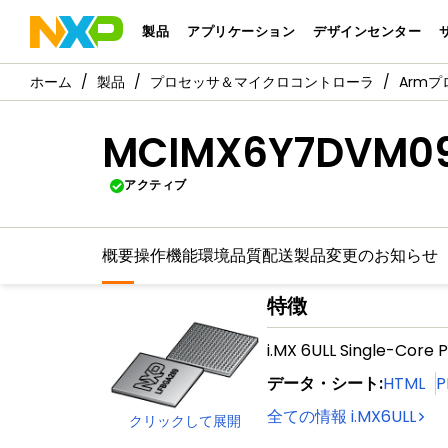
製品
アプリケーション
デザインセンター
製品
プロセッサ＆マイクロコントローラ
Arm
MCIMX6Y7DVM0
アクティブ
概要
操作機能
環境
品質
配送
製品変更のお知らせ
特徴
i.MX 6ULL Single-Core
データ・シート
:
HTML
P
全ての情報
i.MX6ULL
クリックして展開