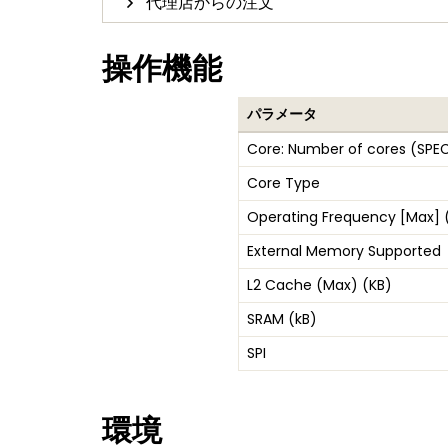
代理店からの注文
操作機能
パラメータ
Core: Number of cores (SPE
Core Type
Operating Frequency [Max] 
External Memory Supported
L2 Cache (Max) (KB)
SRAM (kB)
SPI
環境