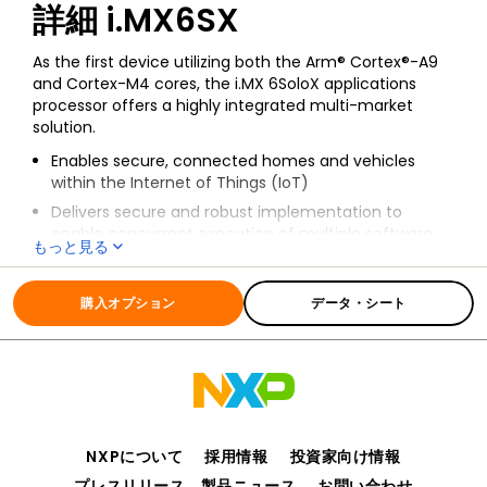
詳細
i.MX6SX
As the first device utilizing both the Arm® Cortex®-A9
and Cortex-M4 cores, the i.MX 6SoloX applications
processor offers a highly integrated multi-market
solution.
Enables secure, connected homes and vehicles
within the Internet of Things (IoT)
Delivers secure and robust implementation to
enable concurrent execution of multiple software
もっと見る
environments
全ての情報
i.MX6SX
Provides for an application-rich system with real-
購入オプション
データ・シート
time responsiveness
Maintains maximum effectiveness and security
when portioning system resources such as memory
and peripherals
Backed by a strong enablement ecosystem for
better customer solutions and faster time-to-
market
NXPについて
採用情報
投資家向け情報
The i.MX 6SoloX is supported by companion power
プレスリリース、製品ニュース
お問い合わせ