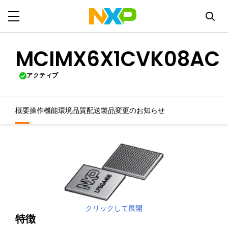
MCIMX6X1CVK08AC
アクティブ
概要
操作機能
環境
品質
配送
製品変更のお知らせ
クリックして展開
特徴