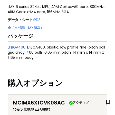
i.MX 6 series 32-bit MPU, ARM Cortex-A9 core, 800MHz,
ARM Cortex-M4 core, 166MHz, BGA
データ・シート
:
PDF
全ての情報
i.MX6SX
パッケージ
LFBGA400
:
LFBGA400, plastic, low profile fine-pitch ball
grid array; 400 balls; 0.65 mm pitch; 14 mm x 14 mm x
1.165 mm body
購入オプション
MCIMX6X1CVK08AC
アクティブ
12NC
:
935354468557