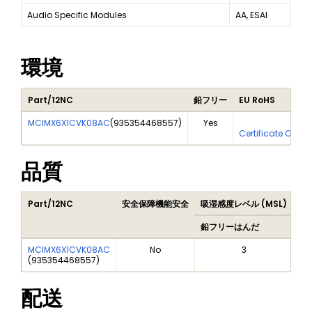
Audio Specific Modules
AA, ESAI
環境
Part/12NC
鉛フリー
EU RoHS
MCIMX6X1CVK08AC
(
935354468557
)
Yes
Yes
Certificate Of An
品質
Part/12NC
安全保障機能安全
吸湿感度レベル (MSL)
Pe
鉛フリーはんだ
鉛
MCIMX6X1CVK08AC
No
3
(
935354468557
)
配送