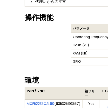
代理店からの注文
操作機能
パラメータ
Operating Frequency
Flash (kB)
RAM (kB)
GPIO
環境
Part/12NC
鉛フリ
EU 
ー
MCF52235CAL60
(
935325193557
)
Yes