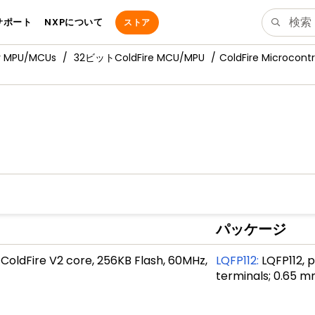
サポート
NXPについて
ストア
y MPU/MCUs
32ビットColdFire MCU/MPU
ColdFire Microcontr
パッケージ
oldFire V2 core, 256KB Flash, 60MHz,
LQFP112
:
LQFP112, p
terminals; 0.65 