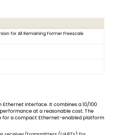
sion for All Remaining Former Freescale
n Ethernet interface. It combines a 10/100
h performance at a reasonable cost. The
ze for a compact Ethernet-enabled platform
us receiver/transmitters (UARTs) for