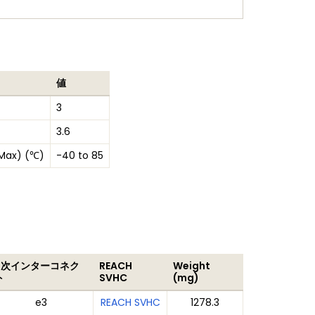
値
3
3.6
 Max) (℃)
-40 to 85
2次インターコネク
REACH
Weight
ト
SVHC
(mg)
e3
REACH SVHC
1278.3