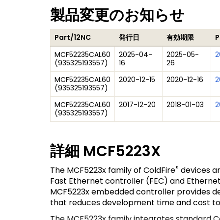
製品変更のお知らせ
Part/12NC
発行日
有効期限
P
MCF52235CAL60
2025-04-
2025-05-
2
(
935325193557
)
16
26
MCF52235CAL60
2020-12-15
2020-12-16
2
(
935325193557
)
MCF52235CAL60
2017-12-20
2018-01-03
2
(
935325193557
)
詳細
MCF5223X
®
The MCF5223x family of ColdFire
devices ar
Fast Ethernet controller (FEC) and Ethernet
MCF5223x embedded controller provides des
that reduces development time and cost to 
The MCF5223x family integrates standard Co