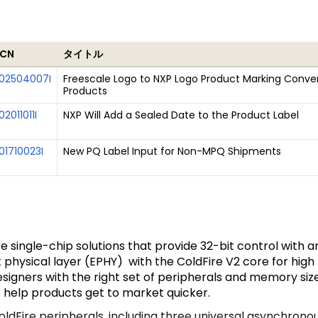
CN
タイトル
02504007I
Freescale Logo to NXP Logo Product Marking Conver
Products
02011011I
NXP Will Add a Sealed Date to the Product Label
01710023I
New PQ Label Input for Non-MPQ Shipments
e single-chip solutions that provide 32-bit control with a
 physical layer (EPHY) with the ColdFire V2 core for hig
igners with the right set of peripherals and memory si
help products get to market quicker.
ldFire peripherals, including three universal asynchrono