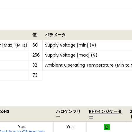
値
パラメータ
 [Max] (MHz)
60
Supply Voltage [min] (V)
256
Supply Voltage [max] (V)
32
Ambient Operating Temperature (Min to
73
RoHS
ハロゲンフリ
RHFインジケータ
ー
ー
Yes
Yes
Certificate Of Analysis