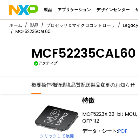
製品
アプリケーション
デザインセンター
製品
プロセッサ＆マイクロコントローラ
Legac
MCF52235CAL60
MCF52235CAL60
アクティブ
概要
操作機能
環境
品質
配送
製品変更のお知らせ
特徴
MCF5223X 32-bit MCU, C
QFP 112
データ・シート
:
PDF
クリックして展開