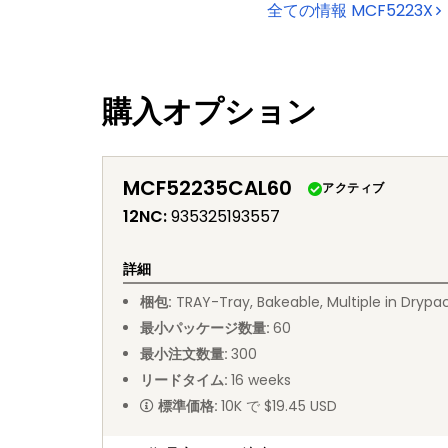
全ての情報
MCF5223X
購入オプション
MCF52235CAL60
アクティブ
12NC
:
935325193557
詳細
梱包
:
TRAY
-
Tray, Bakeable, Multiple in Drypa
最小パッケージ数量
:
60
最小注文数量
:
300
リードタイム
:
16
weeks
標準価格
:
10K で $19.45 USD